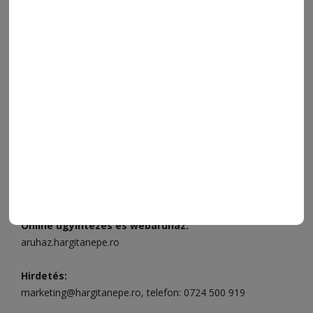
VIDEÓ
MÉDIAAJÁNLAT
FÓRUM
JÁTÉKSZABÁLYZAT
ELÉRHETŐSÉGEK
Ügyfélszolgálat (apróhirdetések, előfizetések)
Csíkszereda üzlet:
Csíki Mozi épülete
, telefon:
0728 001
496
Csíkszereda szerkesztőség:
Márton Áron utca 21. szám
Székelyudvarhely:
Vár utca 5 szám
, telefon:
0738 823 219
e-mail:
aruhaz@hargitanepe.ro
Online ügyintézés és webáruház:
aruhaz.hargitanepe.ro
Hirdetés:
marketing@hargitanepe.ro
, telefon:
0724 500 919