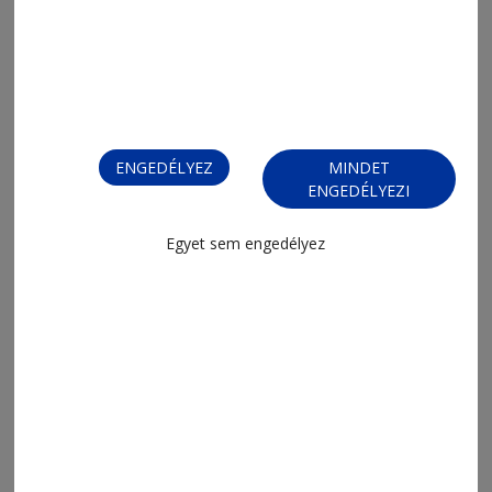
2026. július 7., 12:02
Leltár
ENGEDÉLYEZ
MINDET
ENGEDÉLYEZI
Egyet sem engedélyez
2026. június 23., 15:14
A zóna