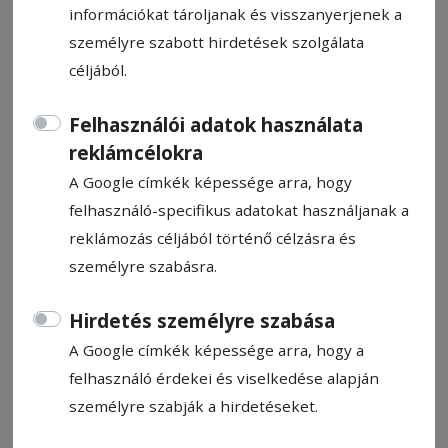
információkat tároljanak és visszanyerjenek a
személyre szabott hirdetések szolgálata
céljából.
Felhasználói adatok használata
Kincskeresés
reklámcélokra
A Google címkék képessége arra, hogy
Kovács Andrea
felhasználó-specifikus adatokat használjanak a
2025. június 25., 9:21
reklámozás céljából történő célzásra és
személyre szabásra.
Állítsa be, hogy a Google-
Hirdetés személyre szabása
találatokban a Hargita Népe elöl
A Google címkék képessége arra, hogy a
legyen!
felhasználó érdekei és viselkedése alapján
személyre szabják a hirdetéseket.
A Múzeumok Éjszakája rendezvény különleges