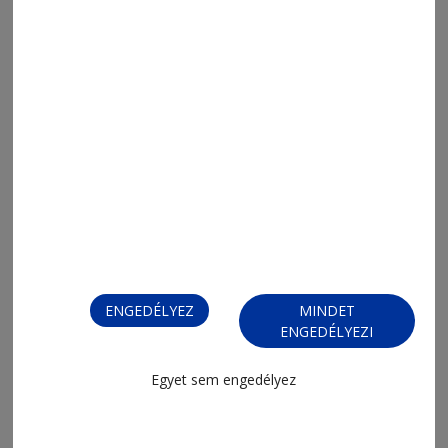
ENGEDÉLYEZ
MINDET
ENGEDÉLYEZI
Egyet sem engedélyez
FIZESSEN ELŐ!