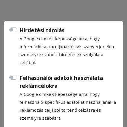
Hirdetési tárolás
HOKI
A Google címkék képessége arra, hogy
információkat tároljanak és visszanyerjenek a
személyre szabott hirdetések szolgálata
Állítsa be, hogy a Google
céljából.
találatokban a Hargita Népe elől
legyen!
Felhasználói adatok használata
reklámcélokra
A Google címkék képessége arra, hogy
felhasználó-specifikus adatokat használjanak a
reklámozás céljából történő célzásra és
személyre szabásra.