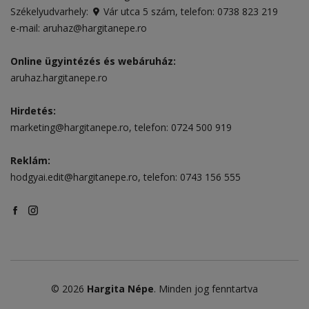
Székelyudvarhely:
Vár utca 5 szám
, telefon:
0738 823 219
e-mail:
aruhaz@hargitanepe.ro
Online ügyintézés és webáruház:
aruhaz.hargitanepe.ro
Hirdetés:
marketing@hargitanepe.ro
, telefon:
0724 500 919
Reklám:
hodgyai.edit@hargitanepe.ro
, telefon:
0743 156 555
© 2026
Hargita Népe
. Minden jog fenntartva