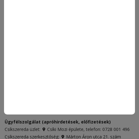
MENÜ
FRISS
NAPI PARA
ORSZÁG-VILÁG
ÁRUHÁZ
SPORT
ESEMÉNYNAPTÁR
SZÍNES
IMPRESSZUM
VIDEÓ
MÉDIAAJÁNLAT
FÓRUM
JÁTÉKSZABÁLYZAT
ELÉRHETŐSÉGEK
Ügyfélszolgálat (apróhirdetések, előfizetések)
Csíkszereda üzlet:
Csíki Mozi épülete
, telefon:
0728 001 496
Csíkszereda szerkesztőség:
Márton Áron utca 21. szám