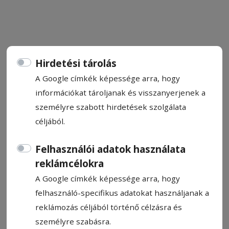
Hirdetési tárolás
FRISS
A Google címkék képessége arra, hogy
információkat tároljanak és visszanyerjenek a
Állítsa be, hogy a Google
személyre szabott hirdetések szolgálata
találatokban a Hargita Népe elől
céljából.
legyen!
Felhasználói adatok használata
reklámcélokra
A Google címkék képessége arra, hogy
felhasználó-specifikus adatokat használjanak a
reklámozás céljából történő célzásra és
személyre szabásra.