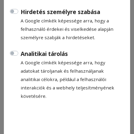
Hirdetés személyre szabása
A Google címkék képessége arra, hogy a
felhasználó érdekei és viselkedése alapján
személyre szabják a hirdetéseket.
2026. augusztus 7., 10:48
Vízhiány Sóvidéken
Analitikai tárolás
A Google címkék képessége arra, hogy
adatokat tároljanak és felhasználjanak
2026. augusztus 7., 9:23
Zarándoklattal indul az idei lovas
analitikai célokra, például a felhasználói
ünnep
interakciók és a webhely teljesítményének
követésére.
FŐPRÓBA A KEREK ÉVFORDULÓ ELŐTT A KRIGEL PÁLYÁN
Két hét múlva rajtol a Székelyföldi Lovas Ünnep
idei kiadása. A gyergyószentmiklósi Krigel
lovaspályán a szokott programszámok mellett
újdonságokkal is találkozhatnak az érdeklődők.