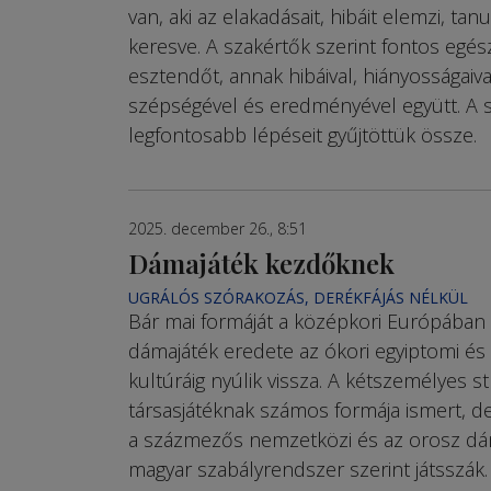
van, aki az elakadásait, hibáit elemzi, tan
keresve. A szakértők szerint fontos egé
esztendőt, annak hibáival, hiányosságaiv
szépségével és eredményével együtt. A
legfontosabb lépéseit gyűjtöttük össze.
2025. december 26., 8:51
Dámajáték kezdőknek
UGRÁLÓS SZÓRAKOZÁS, DERÉKFÁJÁS NÉLKÜL
Bár mai formáját a középkori Európában n
dámajáték eredete az ókori egyiptomi é
kultúráig nyúlik vissza. A kétszemélyes st
társasjátéknak számos formája ismert, de
a százmezős nemzetközi és az orosz dá
magyar szabályrendszer szerint játsszák.