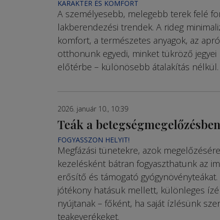
KARAKTER ÉS KOMFORT
A személyesebb, melegebb terek felé fo
lakberendezési trendek. A rideg minimal
komfort, a természetes anyagok, az apró
otthonunk egyedi, minket tükröző jegyei
előtérbe – különösebb átalakítás nélkül.
2026. január 10., 10:39
Teák a betegségmegelőzésbe
FOGYASSZON HELYIT!
Megfázási tünetekre, azok megelőzésére 
kezelésként bátran fogyaszthatunk az 
erősítő és támogató gyógynövényteákat. 
jótékony hatásuk mellett, különleges ízé
nyújtanak – főként, ha saját ízlésünk szer
tea­keverékeket.