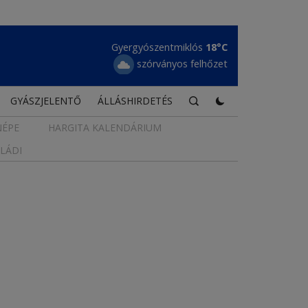
Gyergyószentmiklós
18°C
szórványos felhőzet
GYÁSZJELENTŐ
ÁLLÁSHIRDETÉS
NÉPE
HARGITA KALENDÁRIUM
LÁDI