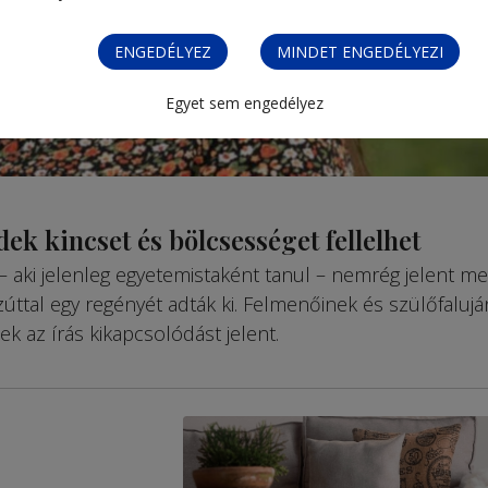
ENGEDÉLYEZ
MINDET ENGEDÉLYEZI
Egyet sem engedélyez
dek kincset és bölcsességet fellelhet
 aki jelenleg egyetemistaként tanul – nemrég jelent me
úttal egy regényét adták ki. Felmenőinek és szülőfaluj
inek az írás kikapcsolódást jelent.