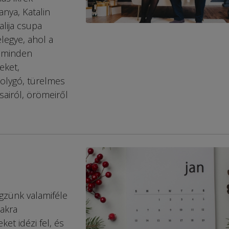
anya, Katalin
lija csupa
elegye, ahol a
s minden
eket,
olygó, türelmes
ásairól, örömeiről
gzünk valamiféle
zakra
et idézi fel, és