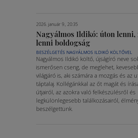
2026. január 9., 20:35
Nagyálmos Ildikó: úton lenni
lenni boldogság
BESZÉLGETÉS NAGYÁLMOS ILDIKÓ KÖLTŐVEL
Nagyálmos Ildikó költő, újságíró neve s
ismerősen cseng, de meglehet, kevesebb
világjáró is, aki számára a mozgás és az u
táptalaj. Kollégánkkal az őt magát és írás
útjairól, az azokra való felkészülésről és
legkülönlegesebb találkozásairól, élmény
beszélgettünk.