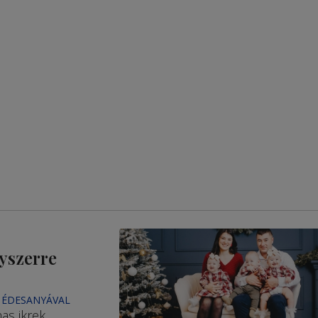
gyszerre
 ÉDESANYÁVAL
as ikrek