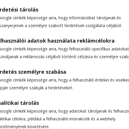
rdetési tárolás
Google címkék képessége arra, hogy információkat tároljanak és
szanyerjenek a személyre szabott hirdetések szolgálata céljából.
lhasználói adatok használata reklámcélokra
Google címkék képessége arra, hogy felhasználó-specifikus adatokat
sználjanak a reklámozás céljából történő célzásra és személyre szab
rdetés személyre szabása
Google címkék képessége arra, hogy a felhasználó érdekei és viselk
apján személyre szabják a hirdetéseket.
alitikai tárolás
Google címkék képessége arra, hogy adatokat tároljanak és felhaszn
litikai célokra, például a felhasználói interakciók és a webhely
ljesítményének követésére.