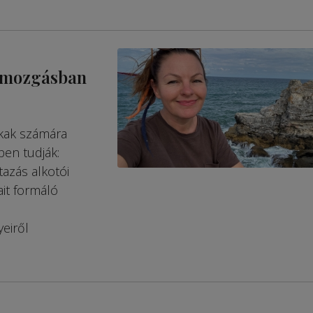
, mozgásban
okak számára
en tudják:
tazás alkotói
ait formáló
eiről