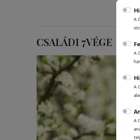
Hi
A 
vis
CSALÁDI 7VÉGE
Fe
A 
ha
Hi
A 
al
An
A 
ana
te