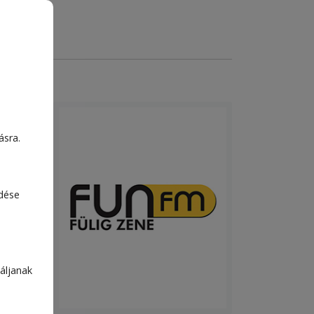
ásra.
edése
áljanak