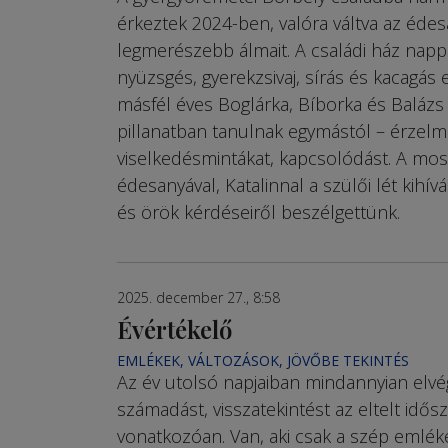
érkeztek 2024-ben, valóra váltva az édes
legmerészebb álmait. A családi ház nappa
nyüzsgés, gyerekzsivaj, sírás és kacagás 
másfél éves Boglárka, Bíborka és Baláz
pillanatban tanulnak egymástól – érzelm
viselkedésmintákat, kapcsolódást. A mos
édesanyával, Katalinnal a szülői lét kihív
és örök kérdéseiről beszélgettünk.
2025. december 27., 8:58
Évértékelő
EMLÉKEK, VÁLTOZÁSOK, JÖVŐBE TEKINTÉS
Az év utolsó napjaiban mindannyian elvé
számadást, visszatekintést az eltelt idős
vonatkozóan. Van, aki csak a szép emlékek