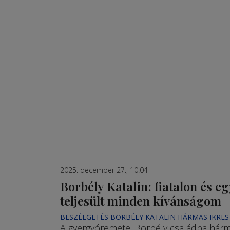
2025. december 27., 10:04
Borbély Katalin: fiatalon és e
teljesült minden kívánságom
BESZÉLGETÉS BORBÉLY KATALIN HÁRMAS IKRES
A gyergyóremetei Borbély családba hárm