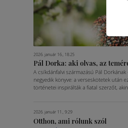
2026. január 16., 18:25
Pál Dorka: aki olvas, az temér
A csíkdánfalvi származású Pál Dorkának –
negyedik könyve: a verseskötetek után ez
történetei inspirálták a fiatal szerzőt, ak
2026. január 11., 9:29
Otthon, ami rólunk szól