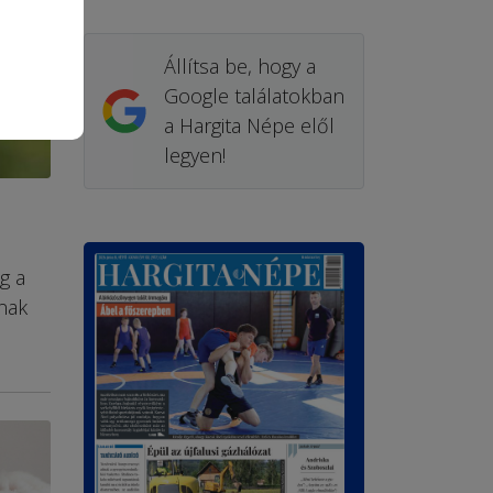
Állítsa be, hogy a
Google találatokban
a Hargita Népe elől
legyen!
g a
ának