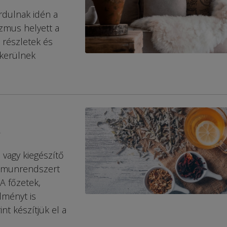
rdulnak idén a
izmus helyett a
 részletek és
 kerülnek
n
vagy kiegészítő
immunrendszert
A főzetek,
lményt is
int készítjük el a