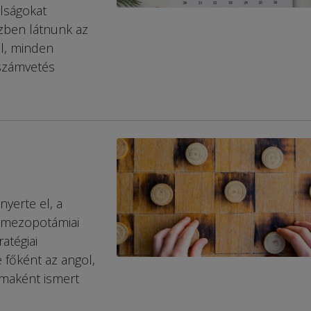
ulságokat
szben látnunk az
al, minden
 számvetés
yerte el, a
s mezopotámiai
ratégiai
 főként az angol,
maként ismert