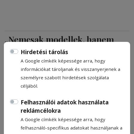
„Nemcsak modellek, hanem
emlékek is”
Hirdetési tárolás
A Google címkék képessége arra, hogy
Nyolcvanhat évesen is új projekteken
információkat tároljanak és visszanyerjenek a
dolgozik: alkatrészeket gyűjt, és apró
személyre szabott hirdetések szolgálata
csavarokból, fogaskerekekből,
céljából.
motoralkatrészekből épít miniatűr
járműveket a ditrói születésű Szenner
Felhasználói adatok használata
István – olyanokat, amelyekben egy egész
reklámcélokra
élet tapasztalata és kíváncsisága formát
A Google címkék képessége arra, hogy
ölt, ez segít elméjét aktívan tartani. Bár
felhasználó-specifikus adatokat használjanak a
korábban vezetői pozíciókban dolgozott,