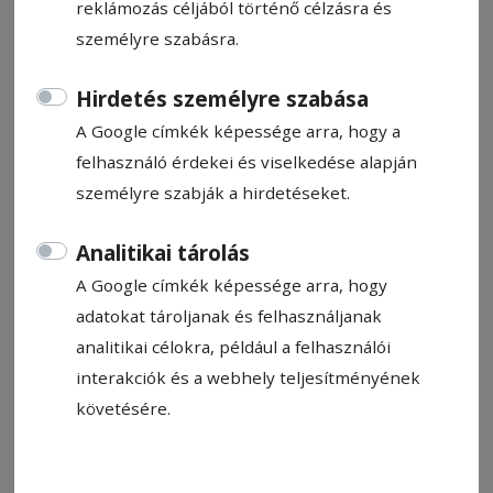
reklámozás céljából történő célzásra és
elmondása szerint mindig is erősen
személyre szabásra.
vonzódott a műszaki dolgokhoz és a
barkácsoláshoz.
Hirdetés személyre szabása
A Google címkék képessége arra, hogy a
Vlaicu Lajos
felhasználó érdekei és viselkedése alapján
2026. április 26., 12:12
személyre szabják a hirdetéseket.
Analitikai tárolás
A Google címkék képessége arra, hogy
adatokat tároljanak és felhasználjanak
analitikai célokra, például a felhasználói
interakciók és a webhely teljesítményének
követésére.
Fotó: László F. Csaba