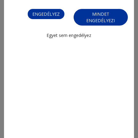
ENGEDÉLYEZ
MINDET
ENGEDÉLYEZI
Egyet sem engedélyez
2026. augusztus 5., 19:45
Amikor az érdeklődés kutatói úttá
válik