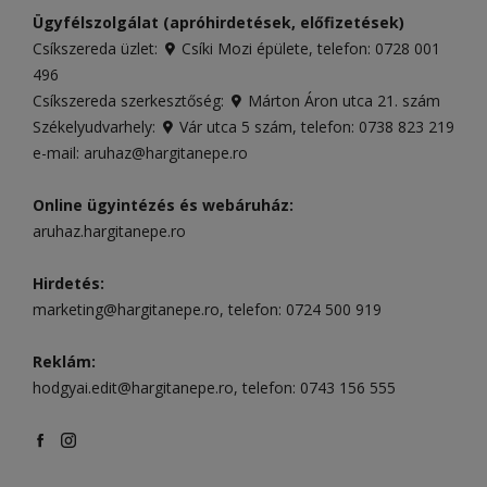
Ügyfélszolgálat (apróhirdetések, előfizetések)
Csíkszereda üzlet:
Csíki Mozi épülete
, telefon:
0728 001
496
Csíkszereda szerkesztőség:
Márton Áron utca 21. szám
Székelyudvarhely:
Vár utca 5 szám
, telefon:
0738 823 219
e-mail:
aruhaz@hargitanepe.ro
Online ügyintézés és webáruház:
aruhaz.hargitanepe.ro
Hirdetés:
marketing@hargitanepe.ro
, telefon:
0724 500 919
Reklám:
hodgyai.edit@hargitanepe.ro
, telefon:
0743 156 555