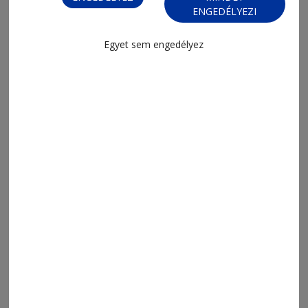
ENGEDÉLYEZI
Egyet sem engedélyez
2026. augusztus 5., 13:47
Digitális állam digitális szolgáltatás
nélkül