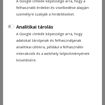
A Google címkék képessége arra, hogy a
felhasználó érdekei és viselkedése alapján
személyre szabják a hirdetéseket.
Állítsa be, hogy a Google-
Analitikai tárolás
találatokban a Hargita Népe elöl
A Google címkék képessége arra, hogy
legyen!
adatokat tároljanak és felhasználjanak
analitikai célokra, például a felhasználói
Fura társadalom vagyunk. Ha sztrájkolnak a
interakciók és a webhely teljesítményének
tanárok, netán béremelést kérnek, vagy gyenge
követésére.
lett az érettségi eredménye, kommentírók
százai versenyeznek azon, hogy ki tudja
leghatásosabban pocskondiázni a
pedagógusokat. Ilyenkor a tanárgyűlölet magas
hőfokon ég. Ha viszont arról ír a média, hogy
egy tanítót őrizetbe vettek, mert bántalmazta
tízéves tanítványát, akkor százak veszik