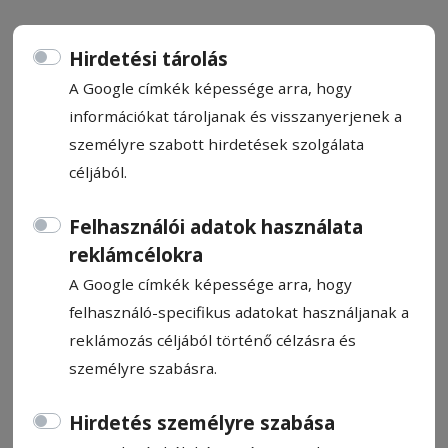
Hirdetési tárolás
A Google címkék képessége arra, hogy
információkat tároljanak és visszanyerjenek a
Két ünnep között
személyre szabott hirdetések szolgálata
céljából.
Asztalos Ágnes
2026. június 4., 11:32
Felhasználói adatok használata
reklámcélokra
A Google címkék képessége arra, hogy
felhasználó-specifikus adatokat használjanak a
reklámozás céljából történő célzásra és
személyre szabásra.
Hirdetés személyre szabása