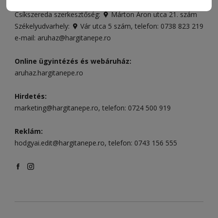
496
Csíkszereda szerkesztőség:
Márton Áron utca 21. szám
Székelyudvarhely:
Vár utca 5 szám
, telefon:
0738 823 219
e-mail:
aruhaz@hargitanepe.ro
Online ügyintézés és webáruház:
aruhaz.hargitanepe.ro
Hirdetés:
marketing@hargitanepe.ro
, telefon:
0724 500 919
Reklám:
hodgyai.edit@hargitanepe.ro
, telefon:
0743 156 555