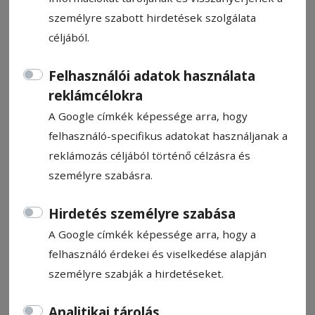
személyre szabott hirdetések szolgálata
céljából.
Felhasználói adatok használata
CÍMKE: KALOT EGYESÜLET
reklámcélokra
A Google címkék képessége arra, hogy
felhasználó-specifikus adatokat használjanak a
Állítsa be, hogy a Google
reklámozás céljából történő célzásra és
találatokban a Hargita Népe elől
személyre szabásra.
legyen!
Hirdetés személyre szabása
A Google címkék képessége arra, hogy a
felhasználó érdekei és viselkedése alapján
személyre szabják a hirdetéseket.
Analitikai tárolás