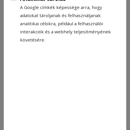
A Google címkék képessége arra, hogy
adatokat tároljanak és felhasználjanak
analitikai célokra, például a felhasználói
interakciók és a webhely teljesítményének
követésére.
2026. június 18., 18:08
Ismeretlenül ismerős történetek
Mit keresünk, amikor novellákat olvasunk? Játék
az idővel: hogyan lehet sorsokat,
személyiségeket, történéseket egyszerre
tömöríteni és felnagyítani. Gyakran nem
történik semmi rendkívüli, mégis egy-egy emberi
élet teljességébe pillantunk bele, akárcsak
Csehovnál.
2026. április 17., 7:10