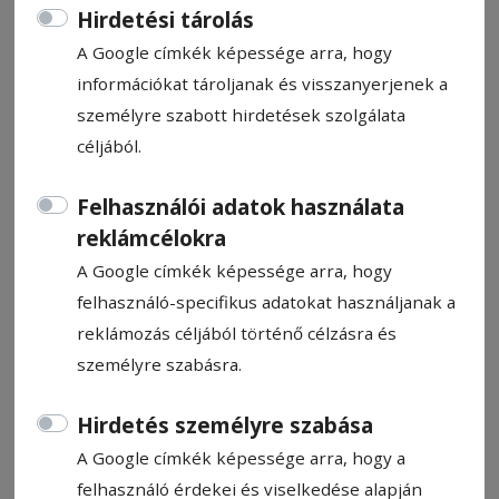
Hirdetési tárolás
A Google címkék képessége arra, hogy
információkat tároljanak és visszanyerjenek a
személyre szabott hirdetések szolgálata
Boldog új évet, de hogyan!?
céljából.
Felhasználói adatok használata
Bíró István
reklámcélokra
2025. január 8., 10:06
A Google címkék képessége arra, hogy
felhasználó-specifikus adatokat használjanak a
reklámozás céljából történő célzásra és
személyre szabásra.
Hirdetés személyre szabása
A Google címkék képessége arra, hogy a
felhasználó érdekei és viselkedése alapján