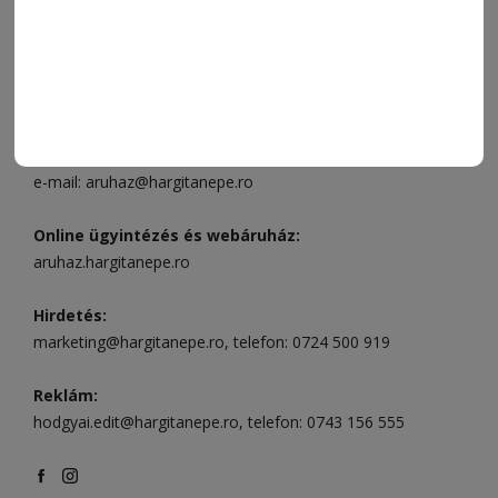
ELÉRHETŐSÉGEK
Ügyfélszolgálat (apróhirdetések, előfizetések)
Csíkszereda üzlet:
Csíki Mozi épülete
, telefon:
0728 001
496
Csíkszereda szerkesztőség:
Márton Áron utca 21. szám
Székelyudvarhely:
Vár utca 5 szám
, telefon:
0738 823 219
e-mail:
aruhaz@hargitanepe.ro
Online ügyintézés és webáruház:
aruhaz.hargitanepe.ro
Hirdetés:
marketing@hargitanepe.ro
, telefon:
0724 500 919
Reklám:
hodgyai.edit@hargitanepe.ro
, telefon:
0743 156 555