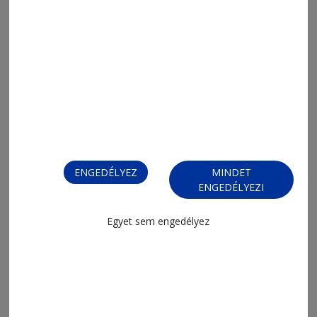
2026. augusztus 6., 9:23
Pillangóhatás
ENGEDÉLYEZ
MINDET
ENGEDÉLYEZI
Egyet sem engedélyez
2026. augusztus 5., 13:47
Digitális állam digitális szolgáltatás
nélkül