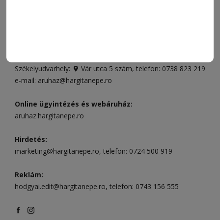
ELÉRHETŐSÉGEK
Ügyfélszolgálat (apróhirdetések, előfizetések)
Csíkszereda üzlet:
Csíki Mozi épülete
, telefon:
0728 001
496
Csíkszereda szerkesztőség:
Márton Áron utca 21. szám
Székelyudvarhely:
Vár utca 5 szám
, telefon:
0738 823 219
e-mail:
aruhaz@hargitanepe.ro
Online ügyintézés és webáruház:
aruhaz.hargitanepe.ro
Hirdetés:
marketing@hargitanepe.ro
, telefon:
0724 500 919
Reklám:
hodgyai.edit@hargitanepe.ro
, telefon:
0743 156 555