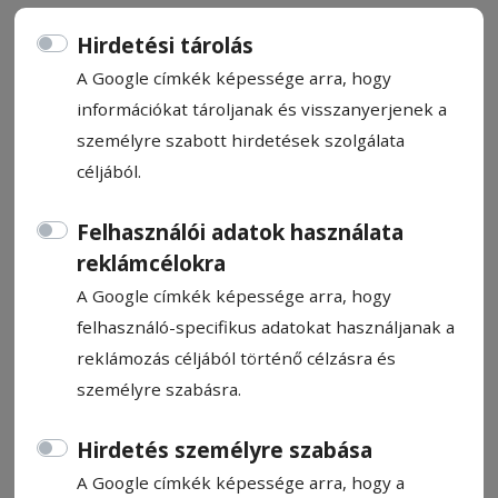
Hirdetési tárolás
A Google címkék képessége arra, hogy
információkat tároljanak és visszanyerjenek a
Mindennapi, az csak ma!
személyre szabott hirdetések szolgálata
céljából.
Bíró István
Felhasználói adatok használata
2024. november 22., 10:01
reklámcélokra
A Google címkék képessége arra, hogy
felhasználó-specifikus adatokat használjanak a
reklámozás céljából történő célzásra és
személyre szabásra.
Hirdetés személyre szabása
A Google címkék képessége arra, hogy a