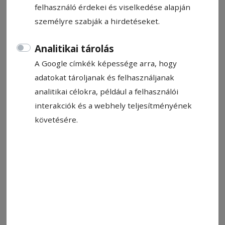
felhasználó érdekei és viselkedése alapján
személyre szabják a hirdetéseket.
Állítsa be, hogy a Google-
Analitikai tárolás
találatokban a Hargita Népe elöl
A Google címkék képessége arra, hogy
legyen!
adatokat tároljanak és felhasználjanak
analitikai célokra, például a felhasználói
interakciók és a webhely teljesítményének
Az Európai Unió azt javasolja, hogy legyen
követésére.
alapélelmiszer-tartalékunk legalább 72 órára,
ugyanis megmentő lehet hosszas áramszünet
vagy nukleáris támadás esetén – adta hírül az
elmúlt napokban több hírportál, illetve egy-egy
román kereskedelmi tévécsatorna is az esti
híradójában. Mint tájékoztattak, az Unió
javaslata szerint érdemes gondoskodni arról,
hogy a kamra polcaira felkerüljön néhány