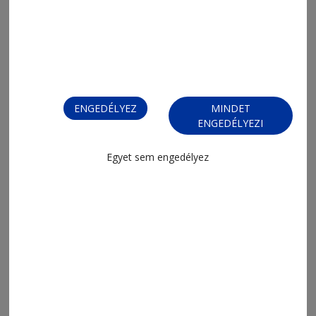
2026. augusztus 6., 9:23
Pillangóhatás
ENGEDÉLYEZ
MINDET
ENGEDÉLYEZI
Egyet sem engedélyez
2026. augusztus 5., 13:47
Digitális állam digitális szolgáltatás
nélkül