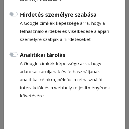
2022. december 23., 10:36
Becsült olvasási idő: 7 perc
Hirdetés személyre szabása
A Google címkék képessége arra, hogy a
felhasználó érdekei és viselkedése alapján
személyre szabják a hirdetéseket.
Analitikai tárolás
A Google címkék képessége arra, hogy
adatokat tároljanak és felhasználjanak
analitikai célokra, például a felhasználói
interakciók és a webhely teljesítményének
követésére.
Szán helyett szörfdeszkán érkezik
Fotó: Illusztráció
Állítsa be, hogy a Google-