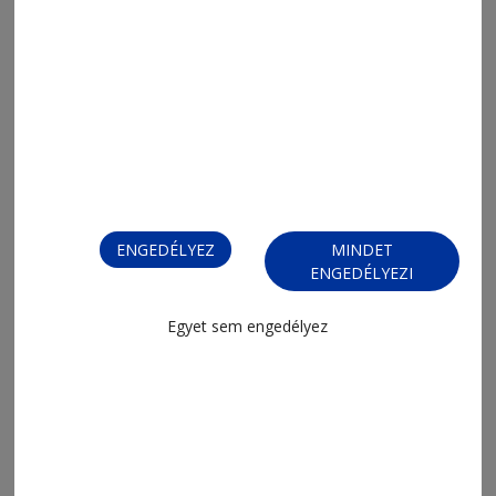
ENGEDÉLYEZ
MINDET
ENGEDÉLYEZI
Egyet sem engedélyez
FIZESSEN ELŐ!