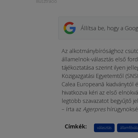
Illusztráció
Állítsa be, hogy a Goog
Az alkotmánybírósághoz csütör
államelnök-választás első ford
tájékoztatása szerint ilyen jel
Közigazgatási Egyetemtől (SNS
Calea Europeană kiadványtól és
hivatkozva kéri az első elnökv
legtöbb szavazatot begyűjtő je
– írta az
Agerpres
hírügynöksé
Címkék:
választás
államfővál