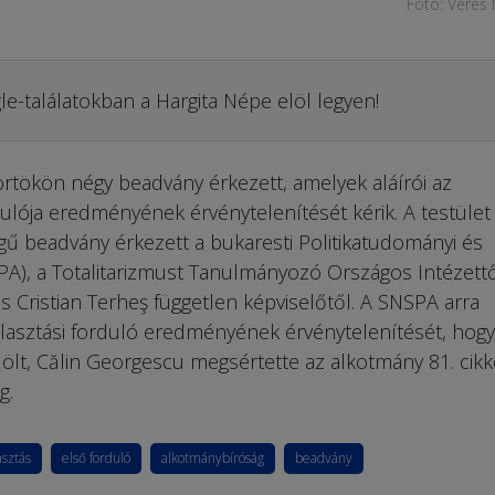
Fotó: Veres
le-találatokban a Hargita Népe elöl legyen!
tökön négy beadvány érkezett, amelyek aláírói az
ulója eredményének érvénytelenítését kérik. A testület
legű beadvány érkezett a bukaresti Politikatudományi és
PA), a Totalitarizmust Tanulmányozó Országos Intézettő
 Cristian Terheş független képviselőtől. A SNSPA arra
álasztási forduló eredményének érvénytelenítését, hogy
lölt, Călin Georgescu megsértette az alkotmány 81. cikk
g.
asztás
első forduló
alkotmánybíróság
beadvány