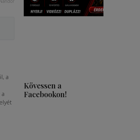
 Nándor
l, a
Kövessen a
Facebookon!
 a
elyét