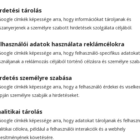
rdetési tárolás
Google címkék képessége arra, hogy információkat tároljanak és
szanyerjenek a személyre szabott hirdetések szolgálata céljából.
 is kéri az
lhasználói adatok használata reklámcélokra
tás első fordulós
Google címkék képessége arra, hogy felhasználó-specifikus adatokat
sználjanak a reklámozás céljából történő célzásra és személyre szab
k érvénytelenítését
rdetés személyre szabása
Google címkék képessége arra, hogy a felhasználó érdekei és viselk
apján személyre szabják a hirdetéseket.
asási idő: Kevesebb mint egy perc
alitikai tárolás
Google címkék képessége arra, hogy adatokat tároljanak és felhaszn
litikai célokra, például a felhasználói interakciók és a webhely
ljesítményének követésére.