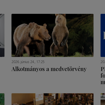
2026. június 24., 17:25
202
Alkotmányos a medvetörvény
P
f
m