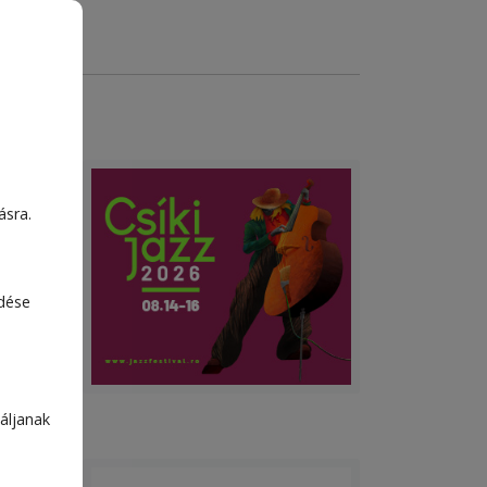
ásra.
edése
áljanak