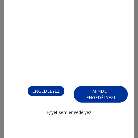
2026. július 20., 10:09
Hamarosan elkészül az aszfaltút
ENGEDÉLYEZ
MINDET
ENGEDÉLYEZI
Egyet sem engedélyez