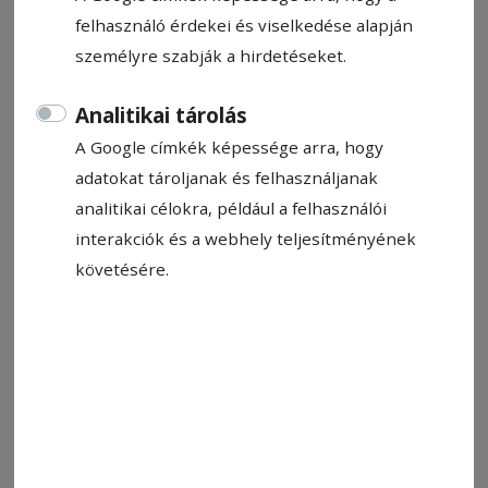
felhasználó érdekei és viselkedése alapján
személyre szabják a hirdetéseket.
Analitikai tárolás
A Google címkék képessége arra, hogy
adatokat tároljanak és felhasználjanak
analitikai célokra, például a felhasználói
interakciók és a webhely teljesítményének
követésére.
Fotó: Tóth-Háromszéki Imola
Állítsa be, hogy a Google-
találatokban a Hargita Népe elöl
legyen!