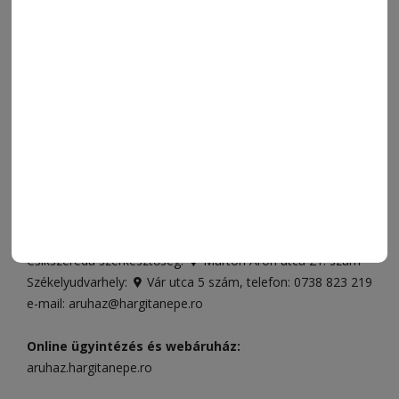
SPORT
ESEMÉNYNAPTÁR
SZÍNES
IMPRESSZUM
VIDEÓ
MÉDIAAJÁNLAT
FÓRUM
JÁTÉKSZABÁLYZAT
ELÉRHETŐSÉGEK
Ügyfélszolgálat (apróhirdetések, előfizetések)
Csíkszereda üzlet:
Csíki Mozi épülete
, telefon:
0728 001
496
Csíkszereda szerkesztőség:
Márton Áron utca 21. szám
Székelyudvarhely:
Vár utca 5 szám
, telefon:
0738 823 219
e-mail:
aruhaz@hargitanepe.ro
Online ügyintézés és webáruház:
aruhaz.hargitanepe.ro