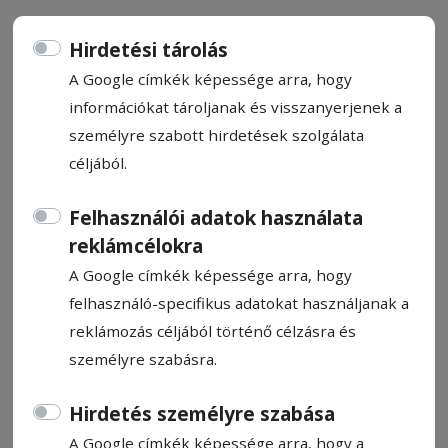
Hirdetési tárolás
A Google címkék képessége arra, hogy
információkat tároljanak és visszanyerjenek a
Sündisznó a kertben
személyre szabott hirdetések szolgálata
céljából.
Nyáron gyakran találkozhatunk kertünkben,
udvarunkon sündisznóval. Jó tudni róla,
Felhasználói adatok használata
hogy nem kártékony állat, semmiféle
reklámcélokra
veszélyt nem jelent az emberre. Állatorvost
A Google címkék képessége arra, hogy
kérdeztünk arról, mi a teendő, ha sündisznó
felhasználó-specifikus adatokat használjanak a
téved a kertünkbe, és mi az, amit jobb
reklámozás céljából történő célzásra és
elkerülni.
személyre szabásra.
Kovács Andrea
Hirdetés személyre szabása
2023. augusztus 31., 10:28
A Google címkék képessége arra, hogy a
Becsült olvasási idő: 3 perc