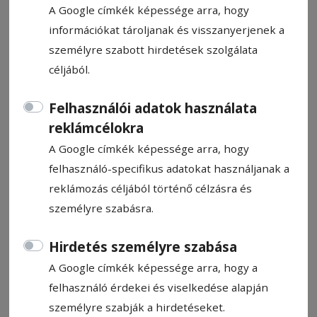
A Google címkék képessége arra, hogy
információkat tároljanak és visszanyerjenek a
személyre szabott hirdetések szolgálata
céljából.
Döntő volt az első két játékrész
Felhasználói adatok használata
reklámcélokra
A bajnoki rajt előtt és a Román Kupa első
A Google címkék képessége arra, hogy
körében nem sikerült legyőznie a VSK
felhasználó-specifikus adatokat használjanak a
Csíkszeredának a VSK Marosvásárhelyt, ám
reklámozás céljából történő célzásra és
a bajnokságban ez összejött. Parádés
személyre szabásra.
játékkal közel száz pontot szórtak a csíkiak
a székely rangadón.
Hirdetés személyre szabása
Kopacz Gyula
A Google címkék képessége arra, hogy a
2022. november 28., 12:20
felhasználó érdekei és viselkedése alapján
Becsült olvasási idő: 3 perc
személyre szabják a hirdetéseket.