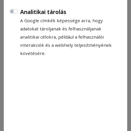
Analitikai tárolás
A Google címkék képessége arra, hogy
adatokat tároljanak és felhasználjanak
analitikai célokra, például a felhasználói
interakciók és a webhely teljesítményének
követésére.
Lufile szombaton is hozta a tőle elvártakat
Fotó: László F. Csaba
Állítsa be, hogy a Google-
találatokban a Hargita Népe elöl
legyen!
Mintegy háromszáz, többnyire fiatal néző szur­­