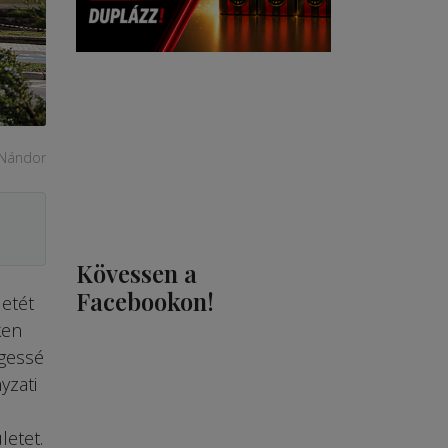
 Nándor
Kövessen a
Facebookon!
etét
ken
égessé
yzati
letet.