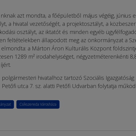
knak azt mondta, a főépületből május végéig, június el
ályt, a hivatal vezetőségét, a projektosztályt, a közbeszer
lkodási osztályt, az iktatót és minden egyéb ügyfélfogad
yen feltételekben állapodott meg az önkormányzat a Sz
 elmondta: a Márton Áron Kulturális Központ földszintj
zesen 1289 m² irodahelyiséget, négyzetméterenkénti 8,
íjért.
polgármesteri hivatalhoz tartozó Szociális Igazgatóság
 Petőfi utca 7. sz. alatti Petőfi Udvarban folytatja működ
ányzat
Csíkszereda Városháza