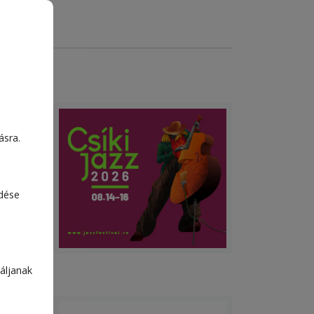
k
l
ásra.
edése
a
á az
áljanak