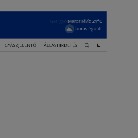
Maroshévíz
21°C
borús égbolt
GYÁSZJELENTŐ
ÁLLÁSHIRDETÉS