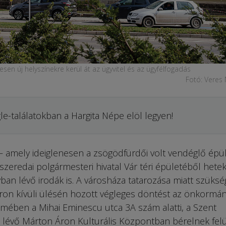
nesen új helyszínekre kerül át az ügyvitel és az ügyfélfogadás
Fotó: Veres
le-találatokban a Hargita Népe elöl legyen!
– amely ideiglenesen a zsögödfürdői volt vendéglő épül
szeredai polgármesteri hivatal Vár téri épületéből hete
yban lévő irodák is. A városháza tatarozása miatt szüks
soron kívüli ülésén hozott végleges döntést az önkormán
lmében a Mihai Eminescu utca 3A szám alatti, a Szent
 lévő Márton Áron Kulturális Központban bérelnek felü