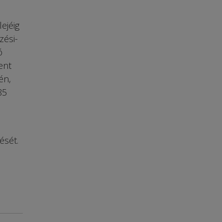
ejéig
zési-
ó
ent
én,
85
ését.