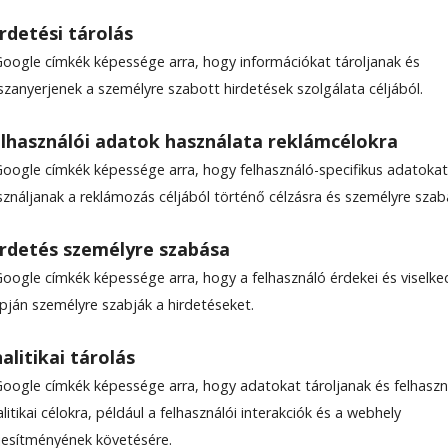
rdetési tárolás
Google címkék képessége arra, hogy információkat tároljanak és
szanyerjenek a személyre szabott hirdetések szolgálata céljából.
éli szárnyban lévő irodá
lhasználói adatok használata reklámcélokra
edai polgármesteri hivata
Google címkék képessége arra, hogy felhasználó-specifikus adatokat
sználjanak a reklámozás céljából történő célzásra és személyre szab
etéből
rdetés személyre szabása
Google címkék képessége arra, hogy a felhasználó érdekei és viselk
Központban bérelt irodákba költöznek hamarosan 
apján személyre szabják a hirdetéseket.
olgármesteri Hivatalának szakosztályai – az erre
etét hétfőn soron kívüli tanácsülésen hagyta jóv
alitikai tárolás
Google címkék képessége arra, hogy adatokat tároljanak és felhaszn
litikai célokra, például a felhasználói interakciók és a webhely
ljesítményének követésére.