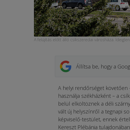
A felújítás előtt álló csíkszeredai városháza. Ideigle
Állítsa be, hogy a Goog
A helyi rendőrséget követően 
használja székházként – a csík
belül elköltöznek a déli szárn
vált új helyszínről a tegnapi 
képviselő-testület, ennek érte
Kereszt Plébánia tulajdonában