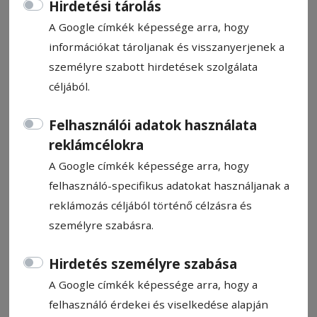
Hirdetési tárolás
A Google címkék képessége arra, hogy
információkat tároljanak és visszanyerjenek a
személyre szabott hirdetések szolgálata
Elmarad a vizsgák bojkottja
céljából.
Felhasználói adatok használata
Nincs elegendő támogatottsága egy
reklámcélokra
általános tanügyi sztrájknak, így nem kell
A Google címkék képessége arra, hogy
tartani a tanév lezárásának és a vizsgáknak
felhasználó-specifikus adatokat használjanak a
a bojkottjától. A munkabeszüntetéssel a
reklámozás céljából történő célzásra és
szakszervezeti tagoknak mindössze 19
személyre szabásra.
százaléka értett egyet.
Hirdetés személyre szabása
Asztalos Ágnes
2026. május 15., 7:11
A Google címkék képessége arra, hogy a
felhasználó érdekei és viselkedése alapján