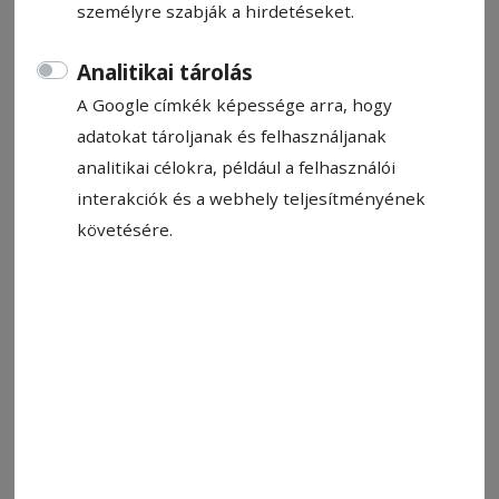
személyre szabják a hirdetéseket.
Analitikai tárolás
A Google címkék képessége arra, hogy
adatokat tároljanak és felhasználjanak
analitikai célokra, például a felhasználói
interakciók és a webhely teljesítményének
követésére.
Sztrájk. A jelenlegi politikai helyzetben eredménytelen lenne
Fotó: Veres Nándor
Állítsa be, hogy a Google-
találatokban a Hargita Népe elöl
legyen!
A közoktatásban dolgozó szakszervezeti tagok