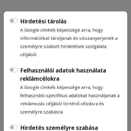
Hirdetési tárolás
A Google címkék képessége arra, hogy
információkat tároljanak és visszanyerjenek a
CÍMKE: VIZSGA
személyre szabott hirdetések szolgálata
céljából.
Állítsa be, hogy a Google
találatokban a Hargita Népe elől
Felhasználói adatok használata
legyen!
reklámcélokra
A Google címkék képessége arra, hogy
felhasználó-specifikus adatokat használjanak a
reklámozás céljából történő célzásra és
személyre szabásra.
Hirdetés személyre szabása