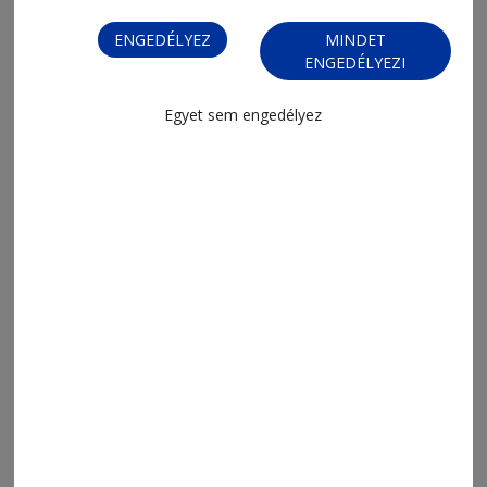
ENGEDÉLYEZ
MINDET
ENGEDÉLYEZI
Egyet sem engedélyez
2026. augusztus 7., 14:18
Jövőre marad az új közvécé
megnyitása