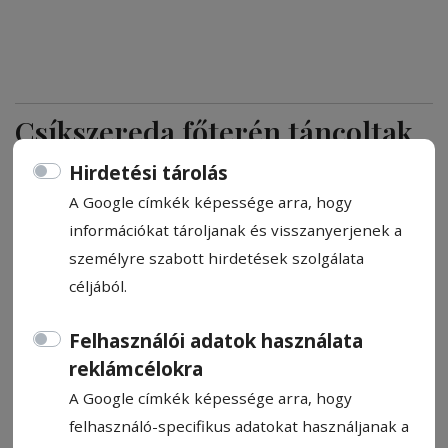
Csíkszereda főterén táncoltak
az ifjú hagyományőrzők
Hirdetési tárolás
A Google címkék képessége arra, hogy
Pénteken szervezték meg az idei
információkat tároljanak és visszanyerjenek a
Csűrdöngölő találkozót Csíkszeredában. Az
személyre szabott hirdetések szolgálata
eseményre több mint negyven
céljából.
néptánccsoport érkezett, a részt vevő
táncosok száma így majdnem eléri az 1400-
Felhasználói adatok használata
at.
reklámcélokra
A Google címkék képessége arra, hogy
Kovács Andrea
felhasználó-specifikus adatokat használjanak a
2024. május 17., 16:56