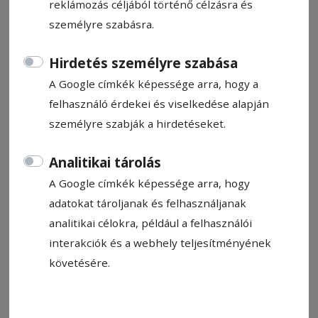
Becsült olvasási idő: 1 perc
reklámozás céljából történő célzásra és
személyre szabásra.
Hirdetés személyre szabása
A Google címkék képessége arra, hogy a
felhasználó érdekei és viselkedése alapján
személyre szabják a hirdetéseket.
Analitikai tárolás
A Google címkék képessége arra, hogy
A záró össztáncba bárki bekapcsolódhatott. Hagyományápolás
adatokat tároljanak és felhasználjanak
Fotó: László F. Csaba
analitikai célokra, például a felhasználói
interakciók és a webhely teljesítményének
Állítsa be, hogy a Google-
követésére.
találatokban a Hargita Népe elöl
legyen!