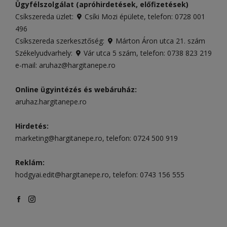
Ügyfélszolgálat (apróhirdetések, előfizetések)
Csíkszereda üzlet:
Csíki Mozi épülete
, telefon:
0728 001
496
Csíkszereda szerkesztőség:
Márton Áron utca 21. szám
Székelyudvarhely:
Vár utca 5 szám
, telefon:
0738 823 219
e-mail:
aruhaz@hargitanepe.ro
Online ügyintézés és webáruház:
aruhaz.hargitanepe.ro
Hirdetés:
marketing@hargitanepe.ro
, telefon:
0724 500 919
Reklám:
hodgyai.edit@hargitanepe.ro
, telefon:
0743 156 555