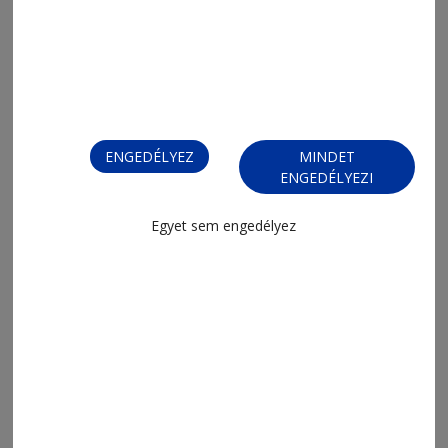
FIZESSEN ELŐ!
FIZESSEN ELŐ!
ENGEDÉLYEZ
MINDET
ENGEDÉLYEZI
Egyet sem engedélyez