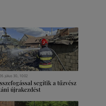
6. július 30., 10:02
sszefogással segítik a tűzvész
táni újrakezdést