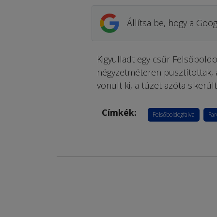
Állítsa be, hogy a Goog
Kigyulladt egy csűr Felsőboldo
négyzetméteren pusztítottak, a
vonult ki, a tüzet azóta sikerül
Címkék:
Felsőboldogfalva
Far