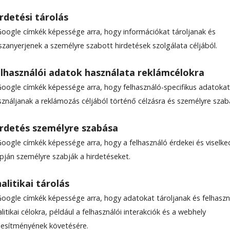
rdetési tárolás
Google címkék képessége arra, hogy információkat tároljanak és
szanyerjenek a személyre szabott hirdetések szolgálata céljából.
 ki Felsőboldogfalván
lhasználói adatok használata reklámcélokra
Google címkék képessége arra, hogy felhasználó-specifikus adatokat
sználjanak a reklámozás céljából történő célzásra és személyre szab
rdetés személyre szabása
Google címkék képessége arra, hogy a felhasználó érdekei és viselk
apján személyre szabják a hirdetéseket.
alitikai tárolás
Google címkék képessége arra, hogy adatokat tároljanak és felhaszn
litikai célokra, például a felhasználói interakciók és a webhely
ljesítményének követésére.