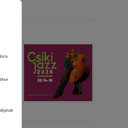
ásra.
edése
áljanak