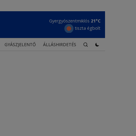
Maroshévíz
21°C
tiszta égbolt
GYÁSZJELENTŐ
ÁLLÁSHIRDETÉS