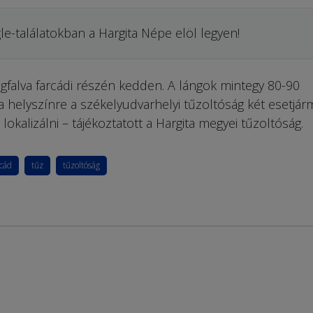
le-találatokban a Hargita Népe elöl legyen!
gfalva farcádi részén kedden. A lángok mintegy 80-90
 helyszínre a székelyudvarhelyi tűzoltóság két esetjár
t lokalizálni – tájékoztatott a Hargita megyei tűzoltóság.
cád
tűz
tűzoltóság