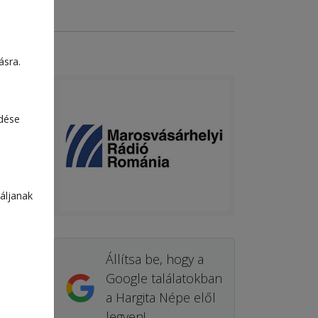
ásra.
edése
áljanak
Állítsa be, hogy a
Google találatokban
a Hargita Népe elől
legyen!