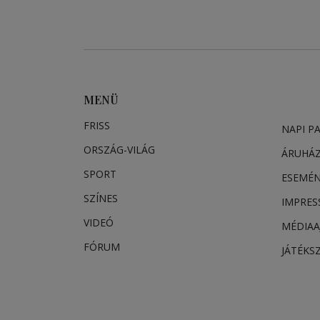
MENÜ
FRISS
NAPI P
ORSZÁG-VILÁG
ÁRUHÁ
SPORT
ESEMÉ
SZÍNES
IMPRE
VIDEÓ
MÉDIAA
FÓRUM
JÁTÉKS