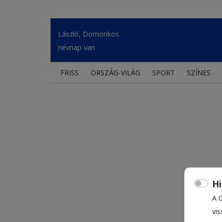
László, Domonkos
névnap van
FRISS
ORSZÁG-VILÁG
SPORT
SZÍNES
Hi
A 
vis