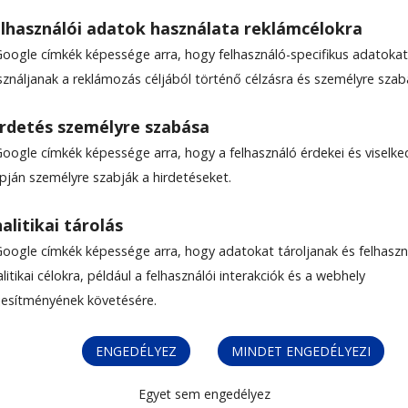
lhasználói adatok használata reklámcélokra
Google címkék képessége arra, hogy felhasználó-specifikus adatokat
ER
sználjanak a reklámozás céljából történő célzásra és személyre szab
rdetés személyre szabása
Google címkék képessége arra, hogy a felhasználó érdekei és viselk
apján személyre szabják a hirdetéseket.
alitikai tárolás
Google címkék képessége arra, hogy adatokat tároljanak és felhaszn
litikai célokra, például a felhasználói interakciók és a webhely
ljesítményének követésére.
ENGEDÉLYEZ
MINDET ENGEDÉLYEZI
Egyet sem engedélyez