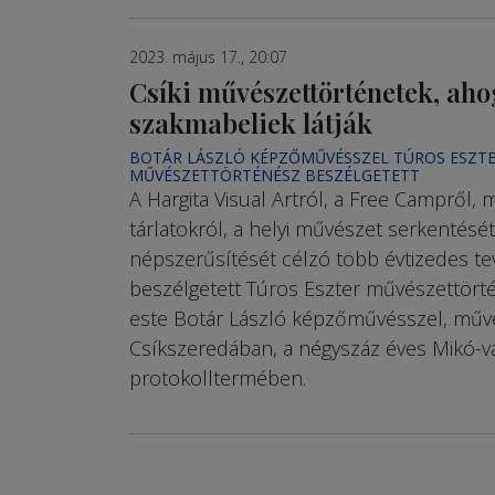
2023. május 17., 20:07
Csíki művészettörténetek, aho
szakmabeliek látják
BOTÁR LÁSZLÓ KÉPZŐMŰVÉSSZEL TÚROS ESZT
MŰVÉSZETTÖRTÉNÉSZ BESZÉLGETETT
A Hargita Visual Artról, a Free Campről, 
tárlatokról, a helyi művészet serkentését
népszerűsítését célzó több évtizedes t
beszélgetett Túros Eszter művészettört
este Botár László képzőművésszel, műv
Csíkszeredában, a négyszáz éves Mikó-v
protokolltermében.