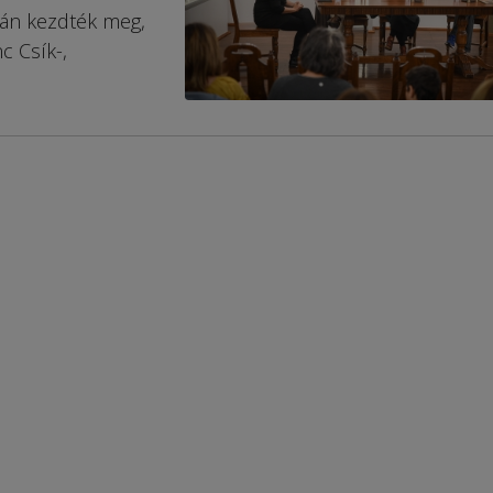
zán kezdték meg,
c Csík-,