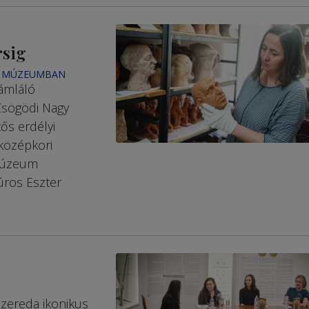
rsig
LY MÚZEUMBAN
zámláló
Zsögödi Nagy
ős erdélyi
középkori
 Múzeum
úros Eszter
szereda ikonikus