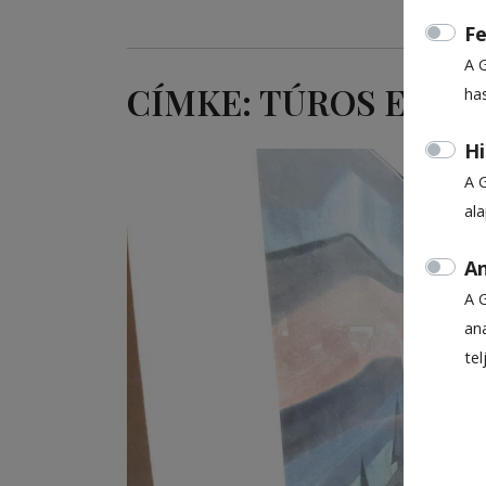
Fe
A 
CÍMKE: TÚROS ESZT
ha
Hi
A 
al
An
A 
ana
te