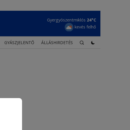
Gyergyószentmiklós
24°C
kevés felhő
GYÁSZJELENTŐ
ÁLLÁSHIRDETÉS