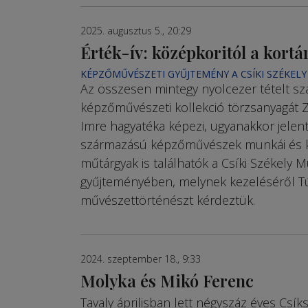
2025. augusztus 5., 20:29
Érték-ív: középkoritól a kortá
KÉPZŐMŰVÉSZETI GYŰJTEMÉNY A CSÍKI SZÉKE
Az összesen mintegy nyolcezer tételt s
képzőművészeti kollekció törzsanyagát 
Imre hagyatéka képezi, ugyanakkor jelent
származású képzőművészek munkái és 
műtárgyak is találhatók a Csíki Székely
gyűjteményében, melynek kezeléséről T
művészettörténészt kérdeztük.
2024. szeptember 18., 9:33
Molyka és Mikó Ferenc
Tavaly áprilisban lett négyszáz éves Csík