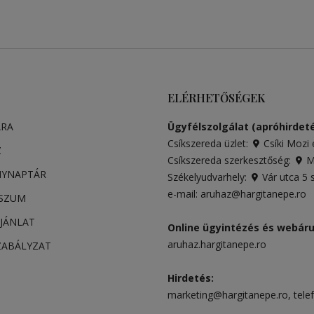
ELÉRHETŐSÉGEK
ARA
Ügyfélszolgálat (apróhirdeté
Csíkszereda üzlet:
Csíki Mozi 
Z
Csíkszereda szerkesztőség:
Má
NYNAPTÁR
Székelyudvarhely:
Vár utca 5
e-mail:
aruhaz@hargitanepe.ro
SSZUM
JÁNLAT
Online ügyintézés és webár
aruhaz.hargitanepe.ro
ZABÁLYZAT
Hirdetés:
marketing@hargitanepe.ro
, tele