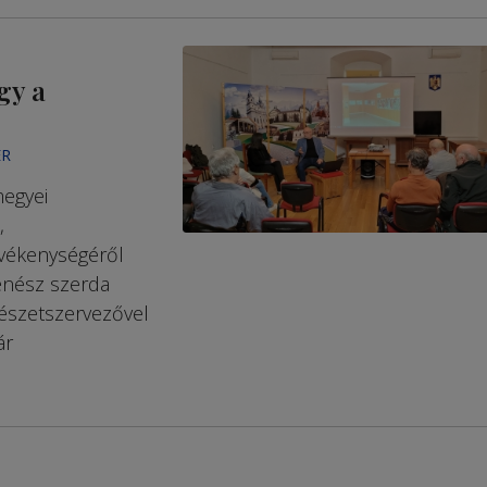
gy a
ER
megyei
,
evékenységéről
énész szerda
észetszervezővel
ár