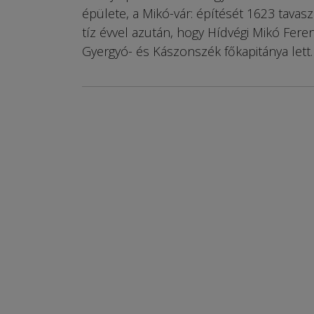
épülete, a Mikó-vár: építését 1623 tavas
tíz évvel azután, hogy Hídvégi Mikó Feren
Gyergyó- és Kászonszék főkapitánya lett.