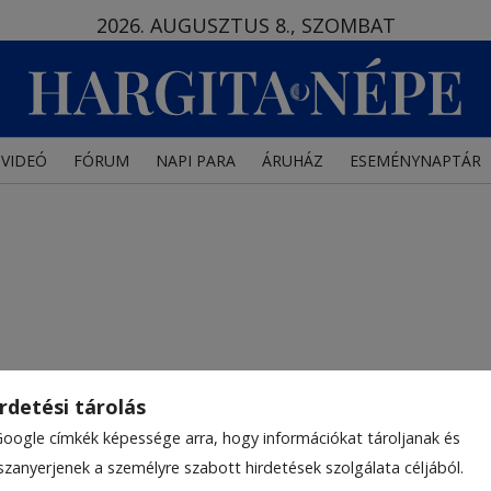
2026. AUGUSZTUS 8., SZOMBAT
VIDEÓ
FÓRUM
NAPI PARA
ÁRUHÁZ
ESEMÉNYNAPTÁR
rdetési tárolás
Google címkék képessége arra, hogy információkat tároljanak és
szanyerjenek a személyre szabott hirdetések szolgálata céljából.