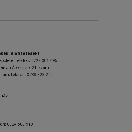
sek, előfizetések)
épülete
, telefon:
0728 001 496
rton Áron utca 21. szám
 szám
, telefon:
0738 823 219
uház:
fon:
0724 500 919