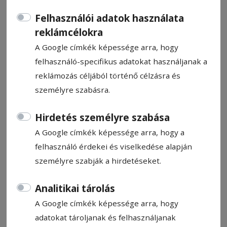
Felhasználói adatok használata
reklámcélokra
A Google címkék képessége arra, hogy
felhasználó-specifikus adatokat használjanak a
CÍMKE: SZERHASZNÁLAT
reklámozás céljából történő célzásra és
személyre szabásra.
Állítsa be, hogy a Google
Hirdetés személyre szabása
találatokban a Hargita Népe elől
legyen!
A Google címkék képessége arra, hogy a
felhasználó érdekei és viselkedése alapján
személyre szabják a hirdetéseket.
Analitikai tárolás
A Google címkék képessége arra, hogy
adatokat tároljanak és felhasználjanak