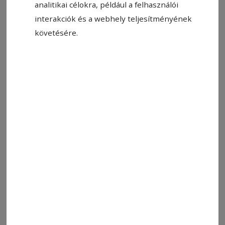
analitikai célokra, például a felhasználói
interakciók és a webhely teljesítményének
követésére.
2026. március 23., 18:31
Óvakodjunk a túlzott
gyógyszerhasználattól!
Nem mehetünk el a túlzott gyógyszerfogyasztás
problémája mellett – figyelmeztet dr. Baróti
Barna. A csíkkarcfalvi családorvos szerint
nagyon sokan szakorvos javaslata nélkül
nyúlnak a különböző
gyógyszerkészítményekhez. Bár a tabletták
valóban gyors megoldást nyújthatnak a
panaszok enyhítésére, kontrollálatlan szedésük