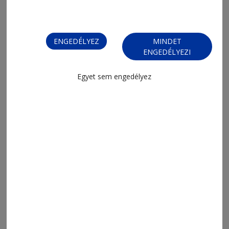
ENGEDÉLYEZ
MINDET
ENGEDÉLYEZI
Egyet sem engedélyez
MENÜ
FRISS
NAPI PARA
ORSZÁG-VILÁG
ÁRUHÁZ
SPORT