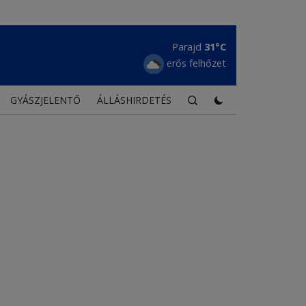
Csíkszentdomokos
28°C
borús égbolt
GYÁSZJELENTŐ
ÁLLÁSHIRDETÉS