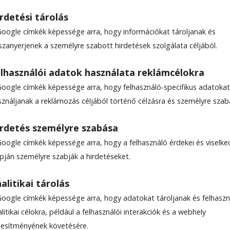
rdetési tárolás
Google címkék képessége arra, hogy információkat tároljanak és
szanyerjenek a személyre szabott hirdetések szolgálata céljából.
lhasználói adatok használata reklámcélokra
Google címkék képessége arra, hogy felhasználó-specifikus adatokat
sználjanak a reklámozás céljából történő célzásra és személyre szab
rdetés személyre szabása
Google címkék képessége arra, hogy a felhasználó érdekei és viselk
apján személyre szabják a hirdetéseket.
alitikai tárolás
Google címkék képessége arra, hogy adatokat tároljanak és felhaszn
litikai célokra, például a felhasználói interakciók és a webhely
ljesítményének követésére.