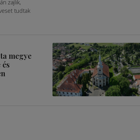
n zajlik,
veset tudtak
gita megye
 és
en