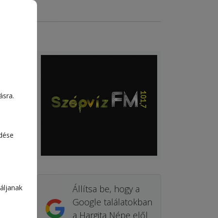
ásra.
edése
áljanak
Állítsa be, hogy a
Google találatokban
a Hargita Népe elől