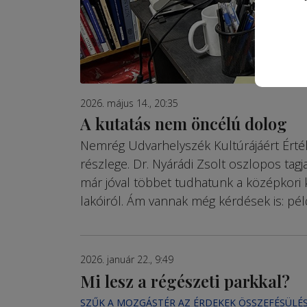
2026. május 14., 20:35
A kutatás nem öncélú dolog
Nemrég Udvarhelyszék Kultúrájáért Érté
részlege. Dr. Nyárádi Zsolt oszlopos ta
már jóval többet tudhatunk a középkori k
lakói­ról. Ám vannak még kérdések is: pél
2026. január 22., 9:49
Mi lesz a régészeti parkkal?
SZŰK A MOZGÁSTÉR AZ ÉRDEKEK ÖSSZEFÉSÜLÉ