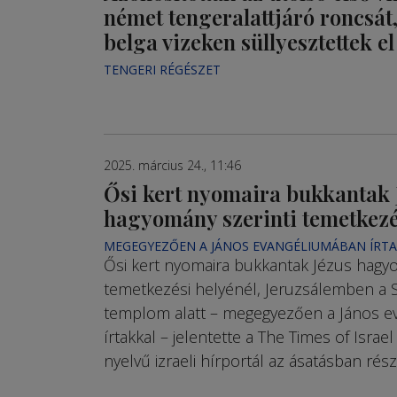
német tengeralattjáró roncsát
belga vizeken süllyesztettek el
TENGERI RÉGÉSZET
2025. március 24., 11:46
Ősi kert nyomaira bukkantak 
hagyomány szerinti temetkezé
MEGEGYEZŐEN A JÁNOS EVANGÉLIUMÁBAN ÍRT
Ősi kert nyomaira bukkantak Jézus hagyo
temetkezési helyénél, Jeruzsálemben a S
templom alatt – megegyezően a János 
írtakkal – jelentette a The Times of Israe
nyelvű izraeli hírportál az ásatásban rész