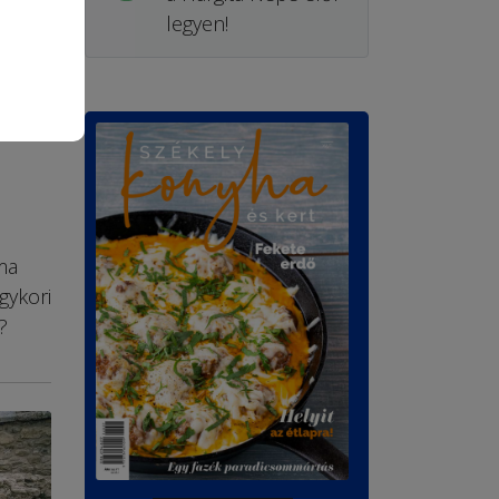
legyen!
ma
gykori
?
FIZESSEN ELŐ!