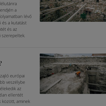
délutánra
rendjén a
folyamatban lévő
 és a kutatást
tét és az
 szerepeltek.
?
zajló európai
kább veszélybe
vélekedik az
lan ellentét
ők között, aminek