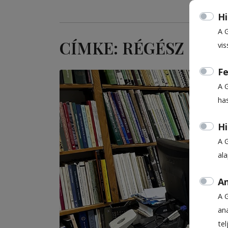
Hi
A 
CÍMKE: RÉGÉSZ
vis
Fe
A 
ha
Hi
A 
al
An
A 
ana
te