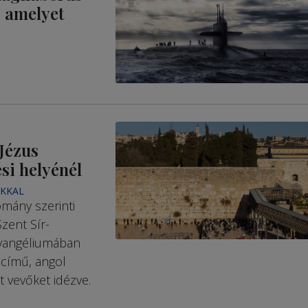
, amelyet
Jézus
si helyénél
AKKAL
mány szerinti
zent Sír-
evangéliumában
l című, angol
t vevőket idézve.