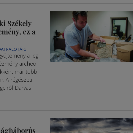
ki Székely
temény, ez a
AI PALOTÁIG
yűjtemény a leg­
tézmény archeo­
ekként már több
. A ré­gészeti
geiről Darvas
ilágháborús