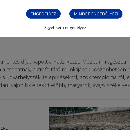
ENGEDÉLYEZ
MINDET ENGEDÉLYEZI
Egyet sem engedélyez
kmentés díjat kapott a Haáz Rezső Múzeum régészeti
gja a csapatnak, aktív feltáró munkájának köszönhetően 
is udvarhelyszéki településekről, azok templomairól, e
dául vajon kik éltek itt előbb, magyarok, avagy székelyek
SÉRE