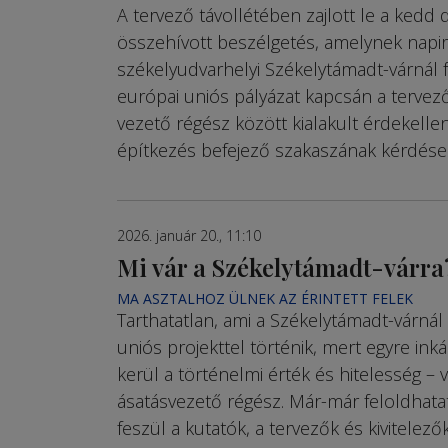
A tervező távollétében zajlott le a kedd 
összehívott beszélgetés, amelynek napi
székelyudvarhelyi Székelytámadt-várnál 
európai uniós pályázat kapcsán a tervező
vezető régész között kialakult érdekellen
építkezés befejező szakaszának kérdései
2026. január 20., 11:10
Mi vár a Székelytámadt-várra
MA ASZTALHOZ ÜLNEK AZ ÉRINTETT FELEK
Tarthatatlan, ami a Székelytámadt-várnál 
uniós projekttel történik, mert egyre in
kerül a történelmi érték és hitelesség – 
ásatásvezető régész. Már-már feloldhatat
feszül a kutatók, a tervezők és kivitelez