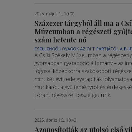
2025. május 1., 10:00
Százezer tárgyból áll ma a Csí
Mú­­­ze­umban a régé­szeti gyűj­
szám hetente nő
CSELLENGŐ LOVAGOK AZ OLT PARTJÁTÓL A BUD
A Csíki Székely Múzeumban a régészeti g
gyorsabban gyarapodó állomány – az in
lógusai középkorra szakosodott régész
mint két évtizede gyarapítják folyamatosan
munkáról, a gyűjteményről és érdekessé
Lóránt régésszel beszélgettünk.
2025. április 16., 10:43
Azonosították az utolsó első v