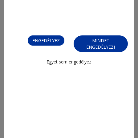
ENGEDÉLYEZ
MINDET
ENGEDÉLYEZI
Egyet sem engedélyez
FIZESSEN ELŐ!