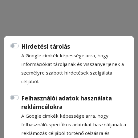
CÍMKE: KÉZILABDA
Hirdetési tárolás
A Google címkék képessége arra, hogy
Állítsa be, hogy a Google
információkat tároljanak és visszanyerjenek a
találatokban a Hargita Népe elől
személyre szabott hirdetések szolgálata
legyen!
céljából.
Felhasználói adatok használata
reklámcélokra
A Google címkék képessége arra, hogy
felhasználó-specifikus adatokat használjanak a
reklámozás céljából történő célzásra és