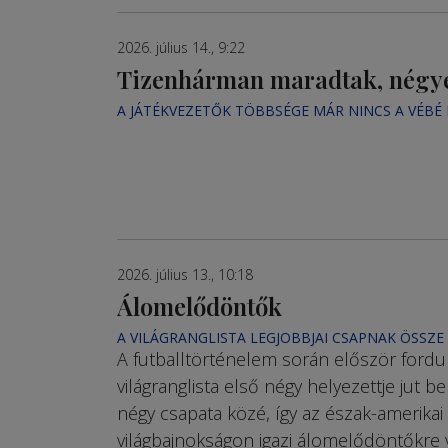
2026. július 14., 9:22
Tizenhárman maradtak, négye
A JÁTÉKVEZETŐK TÖBBSÉGE MÁR NINCS A VÉBÉ
2026. július 13., 10:18
Álomelődöntők
A VILÁGRANGLISTA LEGJOBBJAI CSAPNAK ÖSSZE
A futballtörténelem során először fordul
világranglista első négy helyezettje jut b
négy csapata közé, így az észak-amerikai
világbaj­nokságon igazi álomelődöntőkre v