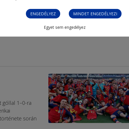
ENGEDÉLYEZ
MINDET ENGEDÉLYEZI
Egyet sem engedélyez
góllal 1–0-ra
rikai
 története során