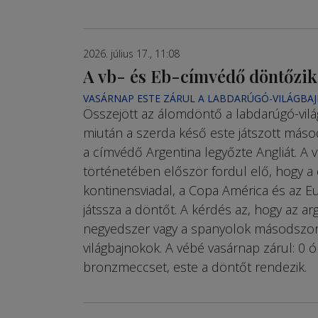
2026. július 17., 11:08
A vb- és Eb-címvédő döntőzik
VASÁRNAP ESTE ZÁRUL A LABDARÚGÓ-VILÁGBA
Összejött az álomdöntő a labdarúgó-világ
miután a szerda késő este játszott más
a címvédő Argentina legyőzte Angliát. A 
történetében először fordul elő, hogy a 
kontinensviadal, a Copa América és az E
játssza a döntőt. A kérdés az, hogy az ar
negyedszer vagy a spanyolok másodszor
világbajnokok. A vébé vasárnap zárul: 0 ó
bronzmeccset, este a döntőt rendezik.