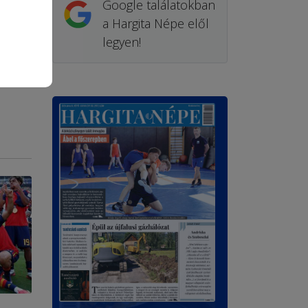
Google találatokban
a Hargita Népe elől
legyen!