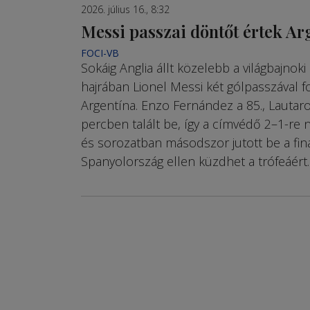
2026. július 16., 8:32
Messi passzai döntőt értek A
FOCI-VB
Sokáig Anglia állt közelebb a világbajnok
hajrában Lionel Messi két gólpasszával fo
Argentína. Enzo Fernández a 85., Lautaro
percben talált be, így a címvédő 2–1-re 
és sorozatban másodszor jutott be a fin
Spanyolország ellen küzdhet a trófeáért.