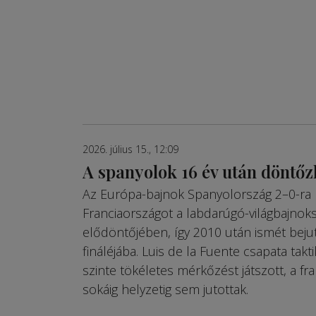
2026. július 15., 12:09
A spanyolok 16 év után döntő
Az Európa-bajnok Spanyolország 2–0-ra 
Franciaországot a labdarúgó-világbajnoks
elődöntőjében, így 2010 után ismét bejut
fináléjába. Luis de la Fuente csapata tak
szinte tökéletes mérkőzést játszott, a fr
sokáig helyzetig sem jutottak.