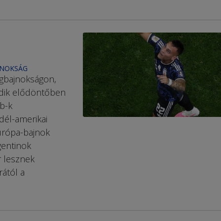
JNOKSÁG
baj­nok­ságon,
odik elődöntőben
vb-k
dél-amerikai
urópa-bajnok
gentinok
 lesznek
rától a