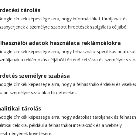
rdetési tárolás
Google címkék képessége arra, hogy információkat tároljanak és
szanyerjenek a személyre szabott hirdetések szolgálata céljából.
lhasználói adatok használata reklámcélokra
Google címkék képessége arra, hogy felhasználó-specifikus adatokat
sználjanak a reklámozás céljából történő célzásra és személyre szab
rdetés személyre szabása
Google címkék képessége arra, hogy a felhasználó érdekei és viselk
apján személyre szabják a hirdetéseket.
alitikai tárolás
Google címkék képessége arra, hogy adatokat tároljanak és felhaszn
litikai célokra, például a felhasználói interakciók és a webhely
ljesítményének követésére.