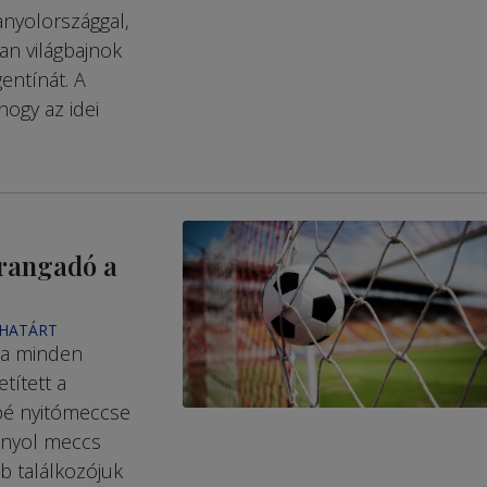
nyolországgal,
an világbajnok
entínát. A
hogy az idei
 rangadó a
 HATÁRT
va minden
tített a
ébé nyitómeccse
panyol meccs
bb találkozójuk