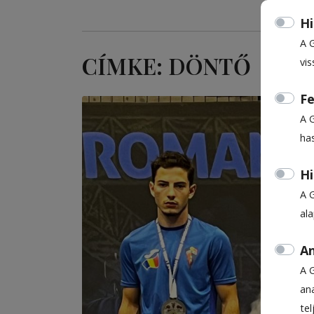
Hi
A 
CÍMKE: DÖNTŐ
vis
Fe
A 
ha
Hi
A 
al
An
A 
ana
te