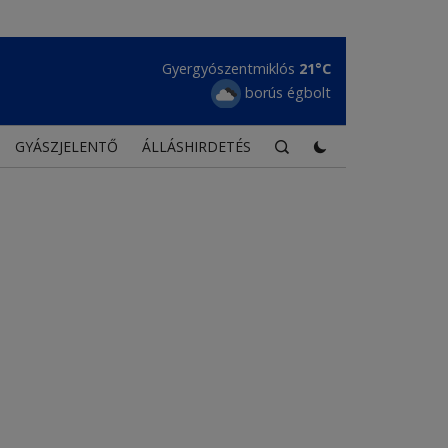
Gyergyószentmiklós
21°C
borús égbolt
GYÁSZJELENTŐ
ÁLLÁSHIRDETÉS