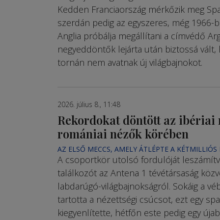
Kedden Franciaország mér­kőzik meg Spa
szerdán pedig az egyszeres, még 1966-b
Anglia próbálja megállítani a címvédő Arg
negyeddöntők lejárta után biztossá vált, 
tornán nem avatnak új világbajnokot.
2026. július 8., 11:48
Rekordokat döntött az ibériai
romániai nézők körében
AZ ELSŐ MECCS, AMELY ÁTLÉPTE A KÉTMILLIÓS
A csoportkör utolsó fordulóját leszámít
találkozót az Antena 1 tévétársaság közve
labdarúgó-világbajnokságról. Sokáig a v
tartotta a nézettségi csúcsot, ezt egy s
kiegyenlítette, hétfőn este pedig egy úja