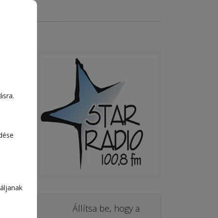
ásra.
edése
áljanak
Állítsa be, hogy a