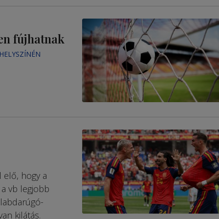
n fújhatnak
 HELYSZÍNÉN
 elő, hogy a
e a vb legjobb
 labdarúgó-
an kilátás.