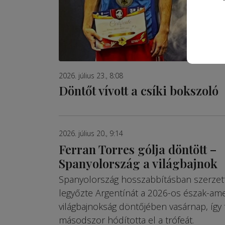
2026. július 23., 8:08
Döntőt vívott a csíki bokszoló
2026. július 20., 9:14
Ferran Torres gólja döntött –
Spanyolország a világbajnok
Spanyolország hosszabbításban szerzett 
legyőzte Argentínát a 2026-os észak-ame
világbajnokság döntőjében vasárnap, így
másodszor hódította el a trófeát.