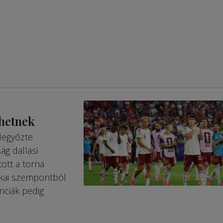
zhetnek
legyőzte
ág dallasi
ott a torna
tikai szempontból
anciák pedig