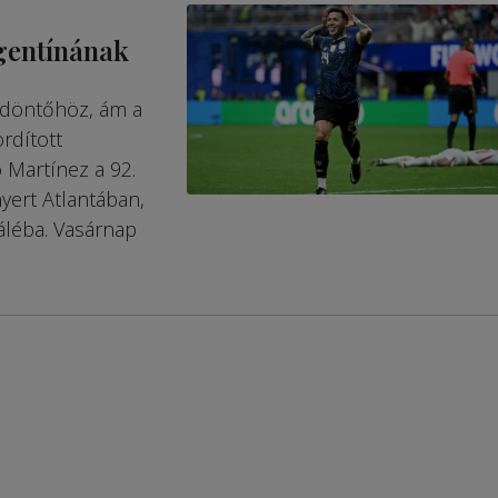
rgentínának
i döntőhöz, ám a
rdított
 Martínez a 92.
nyert Atlantában,
áléba. Vasárnap