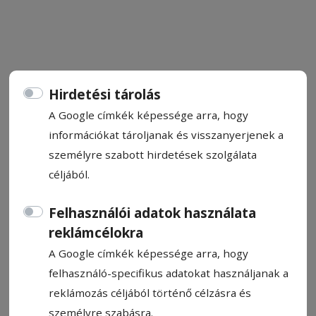
Hirdetési tárolás
CÍMKE: DIVAT
A Google címkék képessége arra, hogy
információkat tároljanak és visszanyerjenek a
Állítsa be, hogy a Google
személyre szabott hirdetések szolgálata
találatokban a Hargita Népe elől
céljából.
legyen!
Felhasználói adatok használata
reklámcélokra
A Google címkék képessége arra, hogy
felhasználó-specifikus adatokat használjanak a
reklámozás céljából történő célzásra és
személyre szabásra.