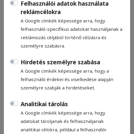
Felhasználói adatok használata
reklámcélokra
A Google címkék képessége arra, hogy
felhasználó-specifikus adatokat használjanak a
reklámozás céljából történő célzásra és
CÍMKE: CIVILIS EGYESÜLET
személyre szabásra.
Állítsa be, hogy a Google
Hirdetés személyre szabása
találatokban a Hargita Népe elől
A Google címkék képessége arra, hogy a
legyen!
felhasználó érdekei és viselkedése alapján
személyre szabják a hirdetéseket.
Analitikai tárolás
A Google címkék képessége arra, hogy
adatokat tároljanak és felhasználjanak
analitikai célokra, például a felhasználói