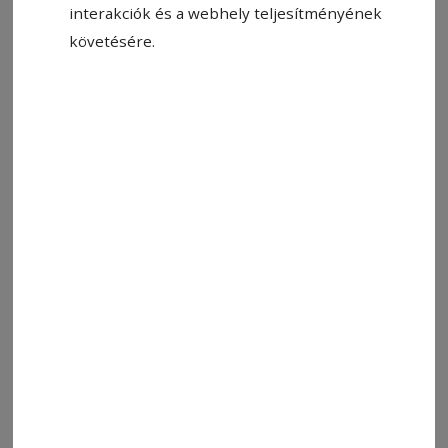
interakciók és a webhely teljesítményének
követésére.
2025. november 13., 11:30
Neurodiverzitás a középpontban
A neurodiverzitás témájában tartanak szakmai
napot a gyergyószentmiklósi Szent Benedek
Tanulmányi Központban november 15-én,
szombaton a Civilis Egyesület szervezésében
gyermekekkel foglalkozó szakemberek számára.
2025. október 7., 13:04
Fotópályázat