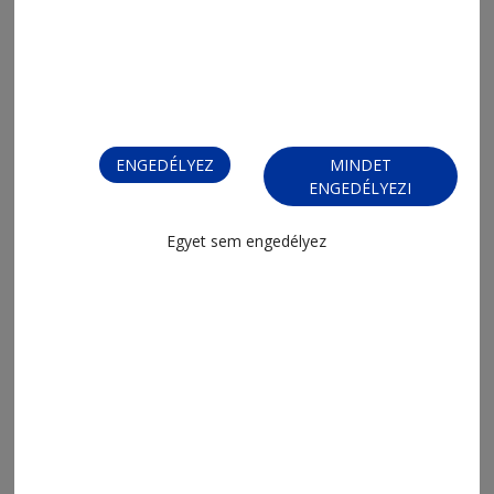
ENGEDÉLYEZ
MINDET
ENGEDÉLYEZI
Egyet sem engedélyez
MENÜ
FRISS
NAPI PARA
ORSZÁG-VILÁG
ÁRUHÁZ
SPORT
ESEMÉNYNAPTÁR