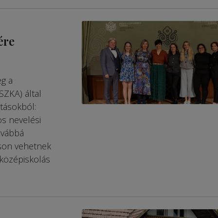
ére
eg a
SZKA) által
tásokból:
os nevelési
továbbá
áson vehetnek
e középiskolás