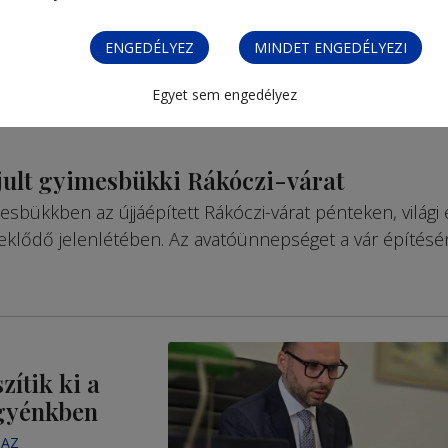
ENGEDÉLYEZ
MINDET ENGEDÉLYEZI
Egyet sem engedélyez
jult gyimesbükki Rákóczi-várat
bükkben az újjáépített Rákóczi-várat pénteken, világi 
rdeklődő jelenlétében. Az avatóünnepséget a vár építés
zítik ki a
egyénkben
 AZ