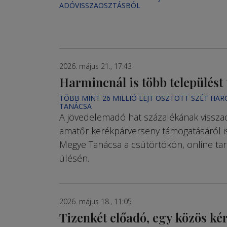
ADÓVISSZAOSZTÁSBÓL
2026. május 21., 17:43
Harmincnál is több település
TÖBB MINT 26 MILLIÓ LEJT OSZTOTT SZÉT HAR
TANÁCSA
A jövedelemadó hat százalékának vissza
amatőr kerékpárverseny támogatásáról is
Megye Tanácsa a csütörtökön, online tart
ülésén.
2026. május 18., 11:05
Tizenkét előadó, egy közös ké