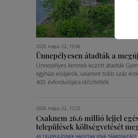
2026. május 22., 15:06
Ünnepélyesen átadták a megú
Ünnepélyes keretek között átadták Gyimes
egyházi elöljárók, valamint több száz é
400. évfordulójára időzítették.
2026. május 22., 12:22
Csaknem 26,6 millió lejjel egés
települések költségvetését m
43 TELEPÜLÉSNEK HAGYTAK JÓVÁ TÁMOGATÁST