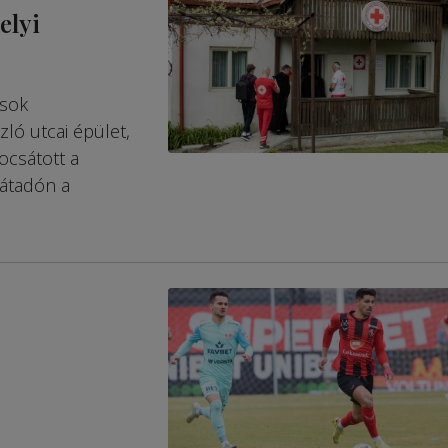
elyi
ások
ló utcai épület,
ocsátott a
 átadón a