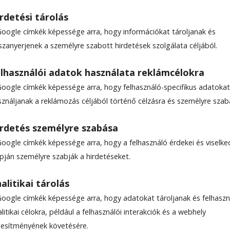
rdetési tárolás
Google címkék képessége arra, hogy információkat tároljanak és
szanyerjenek a személyre szabott hirdetések szolgálata céljából.
lhasználói adatok használata reklámcélokra
Google címkék képessége arra, hogy felhasználó-specifikus adatokat
GA
sználjanak a reklámozás céljából történő célzásra és személyre szab
rdetés személyre szabása
Google címkék képessége arra, hogy a felhasználó érdekei és viselk
apján személyre szabják a hirdetéseket.
alitikai tárolás
Google címkék képessége arra, hogy adatokat tároljanak és felhaszn
litikai célokra, például a felhasználói interakciók és a webhely
ljesítményének követésére.