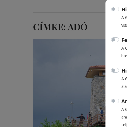
Hi
A 
CÍMKE: ADÓ
vis
Fe
A 
ha
Hi
A 
al
An
A 
ana
te