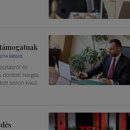
t támogatnak
GITA MEGYE
osztásról és
 döntött Hargita
ott soron kívüli
rdés