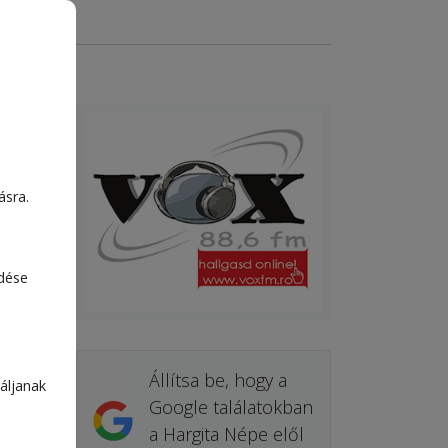
LÉRIA
ásra.
edése
Állítsa be, hogy a
áljanak
Google találatokban
a Hargita Népe elől