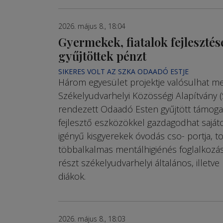
2026. május 8., 18:04
Gyermekek, fiatalok fejlesztés
gyűjtöttek pénzt
SIKERES VOLT AZ SZKA ODAADÓ ESTJE
Három egyesület projektje valósulhat m
Székelyudvarhelyi Kö­zös­ségi Alapítvány (
rendezett Odaadó Esten gyűjtött támoga
fejlesztő eszközökkel gazdagodhat saját
igényű kisgyerekek óvodás cso­- portja, 
többalkalmas mentálhigiénés foglalkoz
részt székelyudvarhelyi általános, illetv
diákok.
2026. május 8., 18:03