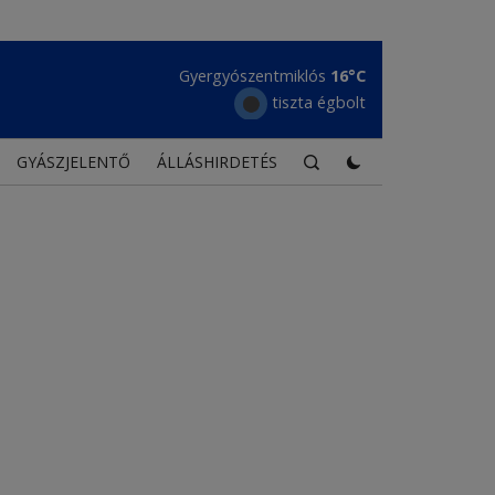
Gyergyószentmiklós
16°C
tiszta égbolt
GYÁSZJELENTŐ
ÁLLÁSHIRDETÉS