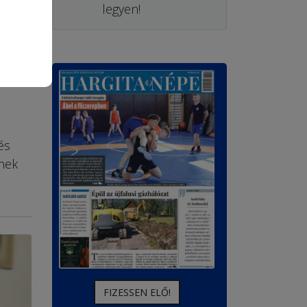
legyen!
és
ének
FIZESSEN ELŐ!