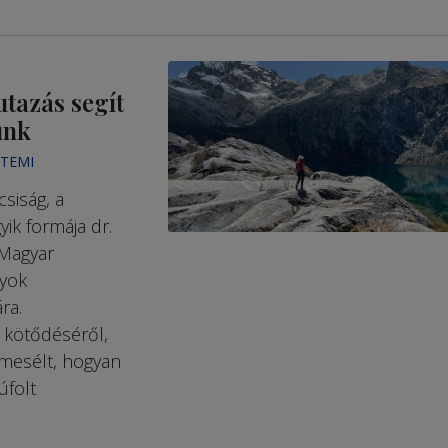
utazás segít
unk
ETEMI
siság, a
ik formája dr.
 Magyar
yok
ra.
 kötődéséről,
mesélt, hogyan
úfolt