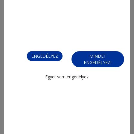
ENGEDÉLYEZ
MINDET
ENGEDÉLYEZI
Egyet sem engedélyez