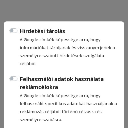
Hirdetési tárolás
A Google címkék képessége arra, hogy
információkat tároljanak és visszanyerjenek a
Állítsa be, hogy a Google
személyre szabott hirdetések szolgálata
találatokban a Hargita Népe elől
céljából.
legyen!
Felhasználói adatok használata
reklámcélokra
A Google címkék képessége arra, hogy
Asztalos Ágnes
felhasználó-specifikus adatokat használjanak a
reklámozás céljából történő célzásra és
személyre szabásra.