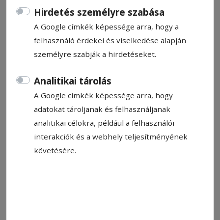
Hirdetés személyre szabása
A Google címkék képessége arra, hogy a
felhasználó érdekei és viselkedése alapján
személyre szabják a hirdetéseket.
Analitikai tárolás
A Google címkék képessége arra, hogy
adatokat tároljanak és felhasználjanak
analitikai célokra, például a felhasználói
2023. február 3., 9:42
interakciók és a webhely teljesítményének
Leveleket vár a Bizalmas doboz
követésére.
Egyelőre kevés iskola teszi egyértelművé, hogy
falain belül nincs helye a bántalmazásnak, és
kevés helyen működtetnek hatékony
eljárásokat a bullying esetek visszaszorítására.
A székelyudvarhelyi Móra Ferenc Általános