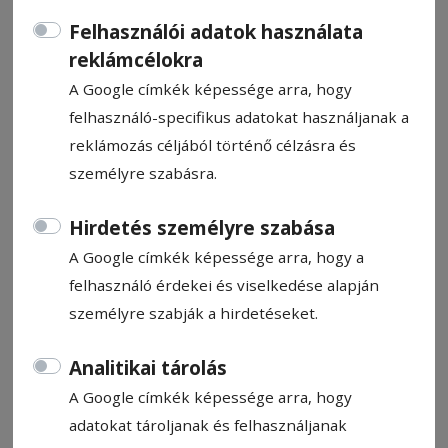
Felhasználói adatok használata
reklámcélokra
A Google címkék képessége arra, hogy
felhasználó-specifikus adatokat használjanak a
ORSZÁG-VILÁG
reklámozás céljából történő célzásra és
személyre szabásra.
Állítsa be, hogy a Google
Hirdetés személyre szabása
találatokban a Hargita Népe elől
A Google címkék képessége arra, hogy a
legyen!
felhasználó érdekei és viselkedése alapján
személyre szabják a hirdetéseket.
2016. május 4., 18:59
Analitikai tárolás
Spórolna a bevándorlókon
A Google címkék képessége arra, hogy
Németország
adatokat tároljanak és felhasználjanak