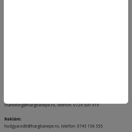
FÓRUM
JÁTÉKSZABÁLYZAT
ELÉRHETŐSÉGEK
Ügyfélszolgálat (apróhirdetések, előfizetések)
Csíkszereda üzlet:
Csíki Mozi épülete
, telefon:
0728 001 496
Csíkszereda szerkesztőség:
Márton Áron utca 21. szám
Székelyudvarhely:
Vár utca 5 szám
, telefon:
0738 823 219
e-mail:
aruhaz@hargitanepe.ro
Online ügyintézés és webáruház:
aruhaz.hargitanepe.ro
Hirdetés:
marketing@hargitanepe.ro
, telefon:
0724 500 919
Reklám:
hodgyai.edit@hargitanepe.ro
, telefon:
0743 156 555