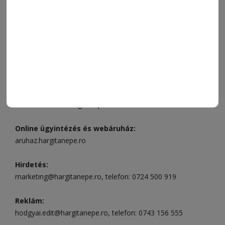
ELÉRHETŐSÉGEK
Ügyfélszolgálat (apróhirdetések, előfizetések)
Csíkszereda üzlet:
Csíki Mozi épülete
, telefon:
0728 001
496
Csíkszereda szerkesztőség:
Márton Áron utca 21. szám
Székelyudvarhely:
Vár utca 5 szám
, telefon:
0738 823 219
e-mail:
aruhaz@hargitanepe.ro
Online ügyintézés és webáruház:
aruhaz.hargitanepe.ro
Hirdetés:
marketing@hargitanepe.ro
, telefon:
0724 500 919
Reklám:
hodgyai.edit@hargitanepe.ro
, telefon:
0743 156 555