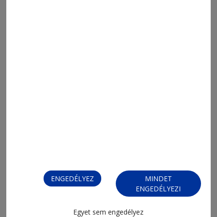
2026. augusztus 6., 13:12
Tartósított bolondságok 66.
ENGEDÉLYEZ
MINDET
ENGEDÉLYEZI
2026. augusztus 6., 13:05
Háromszáz
Egyet sem engedélyez