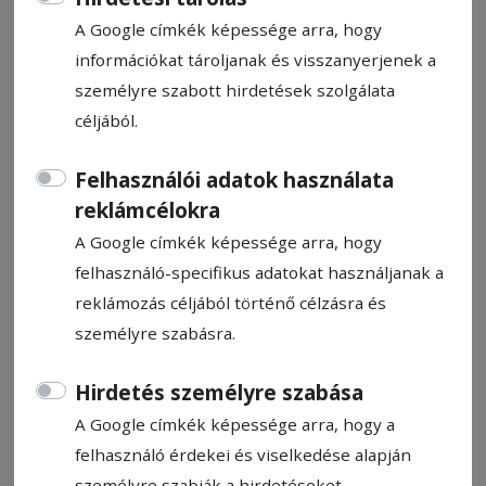
A Google címkék képessége arra, hogy
információkat tároljanak és visszanyerjenek a
személyre szabott hirdetések szolgálata
céljából.
Kiterjesztett alapfinanszírozás
Felhasználói adatok használata
reklámcélokra
HN-információ
2015. július 30., 23:00
A Google címkék képessége arra, hogy
felhasználó-specifikus adatokat használjanak a
reklámozás céljából történő célzásra és
Állítsa be, hogy a Google-
személyre szabásra.
találatokban a Hargita Népe elöl
legyen!
Hirdetés személyre szabása
A Google címkék képessége arra, hogy a
felhasználó érdekei és viselkedése alapján
A több mint négy éve hatályos
személyre szabják a hirdetéseket.