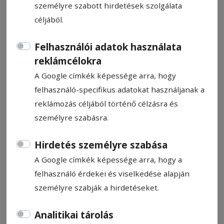
személyre szabott hirdetések szolgálata
céljából.
Felhasználói adatok használata
reklámcélokra
Teljes útzár a 135-ös megyei
A Google címkék képessége arra, hogy
úton
felhasználó-specifikus adatokat használjanak a
reklámozás céljából történő célzásra és
Pál Emil
személyre szabásra.
2025. augusztus 21., 8:55
Hirdetés személyre szabása
A Google címkék képessége arra, hogy a
felhasználó érdekei és viselkedése alapján
személyre szabják a hirdetéseket.
Analitikai tárolás