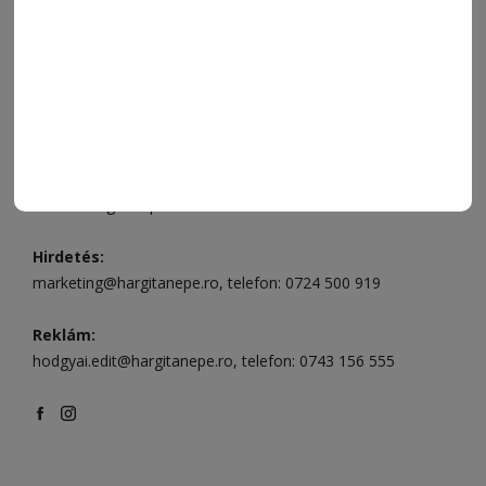
Csíkszereda üzlet:
Csíki Mozi épülete
, telefon:
0728 001
496
Csíkszereda szerkesztőség:
Márton Áron utca 21. szám
Székelyudvarhely:
Vár utca 5 szám
, telefon:
0738 823 219
e-mail:
aruhaz@hargitanepe.ro
Online ügyintézés és webáruház:
aruhaz.hargitanepe.ro
Hirdetés:
marketing@hargitanepe.ro
, telefon:
0724 500 919
Reklám:
hodgyai.edit@hargitanepe.ro
, telefon:
0743 156 555