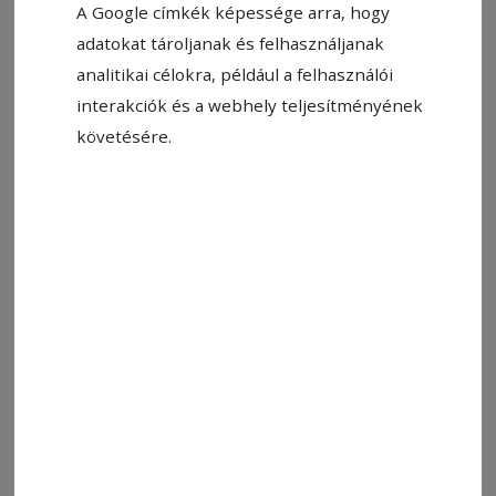
A Google címkék képessége arra, hogy
adatokat tároljanak és felhasználjanak
analitikai célokra, például a felhasználói
Fotó: Etéd Polgármesteri Hivatala
interakciók és a webhely teljesítményének
követésére.
Állítsa be, hogy a Google-
találatokban a Hargita Népe elöl
legyen!
Meghatározatlan ideig lezárták Küsmöd és
Siklód között a 135-ös megyei utat. Lőrinczi Pál
polgármester megkeresésünkre elmondta,
hogy azon a szakaszon, ahol az úttest
korábban a földmozgások következtében
károsodott, jelenleg javítási munkálatokat