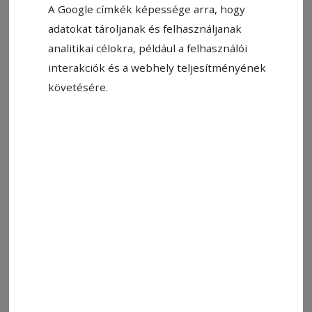
A Google címkék képessége arra, hogy
adatokat tároljanak és felhasználjanak
analitikai célokra, például a felhasználói
interakciók és a webhely teljesítményének
Képünk illusztráció
Fotó: Veres Nándor
követésére.
Állítsa be, hogy a Google-
találatokban a Hargita Népe elöl
legyen!
Személygépkocsi és motorkerékpár ütközött
Zetevárlaján péntek reggel. A helyszínre a
székelyudvarhelyi tűzoltóság, a rohammentő-
szolgálat (SMURD) és a mentőszolgálat is
kiszállt. A tűzoltóság elsődleges tájékoztatása