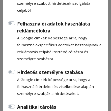
személyre szabott hirdetések szolgálata
céljából.
Felhasználói adatok használata
reklámcélokra
Motorkerékpár és autó ütközött
A Google címkék képessége arra, hogy
Zeteváralján
felhasználó-specifikus adatokat használjanak a
reklámozás céljából történő célzásra és
Hírszerkesztő: Molnár Raymond
személyre szabásra.
2024. június 21., 9:53
Hirdetés személyre szabása
A Google címkék képessége arra, hogy a
felhasználó érdekei és viselkedése alapján
személyre szabják a hirdetéseket.
Analitikai tárolás