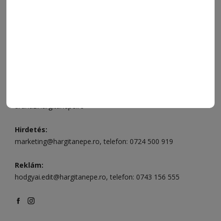
Ügyfélszolgálat (apróhirdetések, előfizetések)
Csíkszereda üzlet:
Csíki Mozi épülete
, telefon:
0728 001
496
Csíkszereda szerkesztőség:
Márton Áron utca 21. szám
Székelyudvarhely:
Vár utca 5 szám
, telefon:
0738 823 219
e-mail:
aruhaz@hargitanepe.ro
Online ügyintézés és webáruház:
aruhaz.hargitanepe.ro
Hirdetés:
marketing@hargitanepe.ro
, telefon:
0724 500 919
Reklám:
hodgyai.edit@hargitanepe.ro
, telefon:
0743 156 555