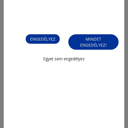
ENGEDÉLYEZ
MINDET
2026. május 1., 17:56
ENGEDÉLYEZI
Egy személy beszorult az autóba
Egyet sem engedélyez
2026. április 15., 13:21