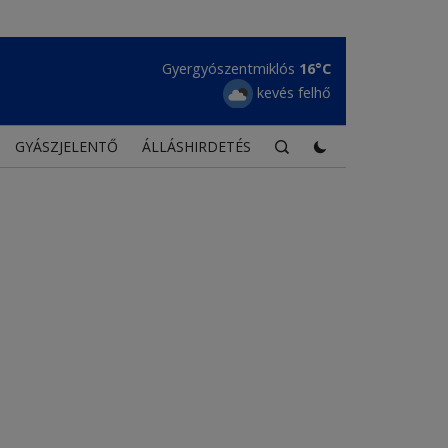
Maroshévíz
17°C
kevés felhő
GYÁSZJELENTŐ
ÁLLÁSHIRDETÉS