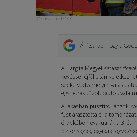
Képünk illusztráció
Állítsa be, hogy a Goog
A Hargita Megyei Katasztrófavé
kevéssel éjfél után keletkezhe
székelyudvarhelyi hivatásos tű
egy létrás tűzoltóautót, valam
A lakásban pusztító lángok kö
füst árasztotta el a tömbházat
érdekében evakuálják a 3. és 
biztonságba, egyikük fogyatéko