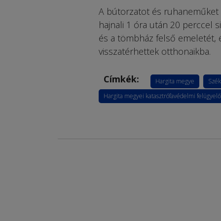
A bútorzatot és ruhaneműket e
hajnali 1 óra után 20 perccel s
és a tömbház felső emeletét, é
visszatérhettek otthonaikba.
Címkék:
Hargita megye
Szék
Hargita megyei katasztrófavédelmi felügyel