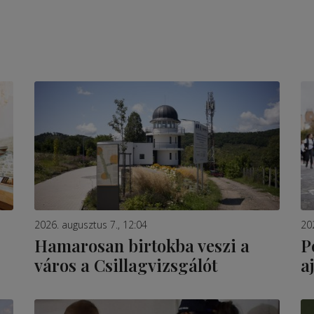
2026. augusztus 7., 12:04
20
Hamarosan birtokba veszi a
P
város a Csillagvizsgálót
a