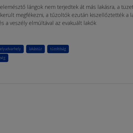
lemésztő lángok nem terjedtek át más lakásra, a tüze
ikerült megfékezni, a tűzoltók ezután kiszellőztették a l
s a veszély elmúltával az evakuált lakók
elyudvarhely
lakástűz
tűzoltóság
őség