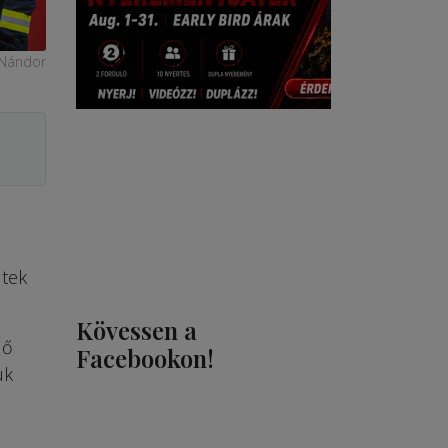
 Nándor
ltek
Kövessen a
dő
Facebookon!
uk