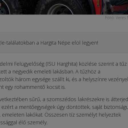
Fotó: Veres
le-találatokban a Hargita Népe elöl legyen!
delmi Felügyelőség (ISU Harghita) közlése szerint a tűz
tett a negyedik emeleti lakásban. A tűzhöz a
zoltók három egysége szállt ki, és a helyszínre vezénye
int egy rohammentő kocsit is.
vetkeztében sűrű, a szomszédos lakrészekre is átterje
, ezért a mentőegységek úgy döntöttek, saját biztonság
4. emeleten lakókat. Összesen tíz személyt helyeztek
ssággal élő személy.