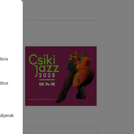
en
ásra.
 a
i
edése
áljanak