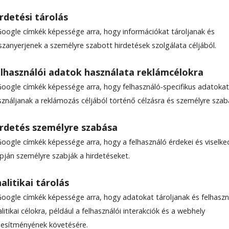
rdetési tárolás
Google címkék képessége arra, hogy információkat tároljanak és
szanyerjenek a személyre szabott hirdetések szolgálata céljából.
kelyudvarhelyen: sürgős
lhasználói adatok használata reklámcélokra
ett a lakókat
Google címkék képessége arra, hogy felhasználó-specifikus adatokat
sználjanak a reklámozás céljából történő célzásra és személyre szab
e személyi sérülés szerencsére nem történt abban
rdetés személyre szabása
kelyudvarhelyi tömbház egyik lakrészében ütött k
Google címkék képessége arra, hogy a felhasználó érdekei és viselk
apján személyre szabják a hirdetéseket.
alitikai tárolás
7
Becsült olvasási idő: 1 perc
Google címkék képessége arra, hogy adatokat tároljanak és felhaszn
litikai célokra, például a felhasználói interakciók és a webhely
ljesítményének követésére.