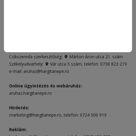
FÓRUM
JÁTÉKSZABÁLYZAT
ELÉRHETŐSÉGEK
Ügyfélszolgálat (apróhirdetések, előfizetések)
Csíkszereda üzlet:
Csíki Mozi épülete
, telefon:
0728 001
496
Csíkszereda szerkesztőség:
Márton Áron utca 21. szám
Székelyudvarhely:
Vár utca 5 szám
, telefon:
0738 823 219
e-mail:
aruhaz@hargitanepe.ro
Online ügyintézés és webáruház:
aruhaz.hargitanepe.ro
Hirdetés:
marketing@hargitanepe.ro
, telefon:
0724 500 919
Reklám: