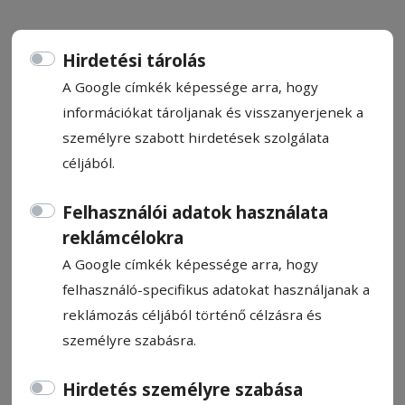
Hirdetési tárolás
A Google címkék képessége arra, hogy
Energiatakarékossá válik az
információkat tároljanak és visszanyerjenek a
személyre szabott hirdetések szolgálata
iskola
céljából.
Korszerűsítik a patakfalvi elemi iskolát:
Felhasználói adatok használata
energetikai szempontból újul meg a
reklámcélokra
tanintézet, emellett új bútorzattal és
A Google címkék képessége arra, hogy
digitális eszközökkel is felszerelik.
felhasználó-specifikus adatokat használjanak a
reklámozás céljából történő célzásra és
Hadnagy Éva
2024. július 30., 11:57
személyre szabásra.
Becsült olvasási idő: 3 perc
Hirdetés személyre szabása