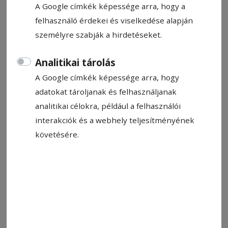
A Google címkék képessége arra, hogy a
felhasználó érdekei és viselkedése alapján
személyre szabják a hirdetéseket.
Analitikai tárolás
A Google címkék képessége arra, hogy
adatokat tároljanak és felhasználjanak
analitikai célokra, például a felhasználói
interakciók és a webhely teljesítményének
követésére.
Elkezdték a munkát. Sok a teendő
Fotó: Hadnagy Éva
Állítsa be, hogy a Google-
találatokban a Hargita Népe elöl
legyen!