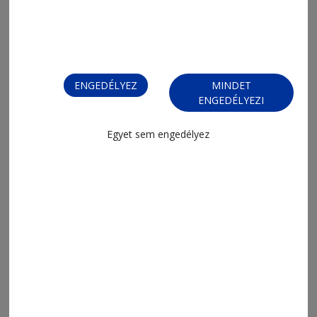
megnyitása
ENGEDÉLYEZ
MINDET
ENGEDÉLYEZI
Egyet sem engedélyez
2026. augusztus 4., 13:08
Utak korszerűsítését készítik elő