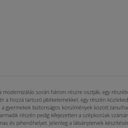
 a modernizálás során három részre osztják, egy részé
ér a hozzá tartozó játékelemekkel, egy részén közleked
hol a gyermekek biztonságos körülmények között tanulha
et harmadik részén pedig kifejezetten a szépkorúak számá
lmas és pihenőhelyet. Jelenleg a látványtervek készítésé