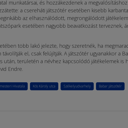
atal munkatársai, és hozzákezdenek a megvalósításhoz 
zátette: a csereháti játszótér esetében kisebb karbanta
leginkább az elhasználódott, megrongálódott játékele
i játszópark esetében nagyobb beavatkozást terveznek, 
setében több lakó jelezte, hogy szeretnék, ha megmara
távolítják el, csak felújítják. A játszótér ugyanakkor a B
ás után, területén a névhez kapcsolódó játékelemek is h
vid Endre.
mesteri Hivatala
Kós Károly utca
Székelyudvarhely
Babar játszótér