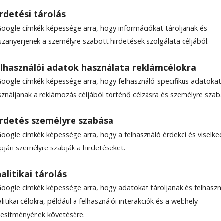
rdetési tárolás
Google címkék képessége arra, hogy információkat tároljanak és
szanyerjenek a személyre szabott hirdetések szolgálata céljából.
ér lesz a Kós Károly utca
lhasználói adatok használata reklámcélokra
Google címkék képessége arra, hogy felhasználó-specifikus adatokat
sználjanak a reklámozás céljából történő célzásra és személyre szab
rdetés személyre szabása
Google címkék képessége arra, hogy a felhasználó érdekei és viselk
apján személyre szabják a hirdetéseket.
alitikai tárolás
Google címkék képessége arra, hogy adatokat tároljanak és felhaszn
litikai célokra, például a felhasználói interakciók és a webhely
ljesítményének követésére.