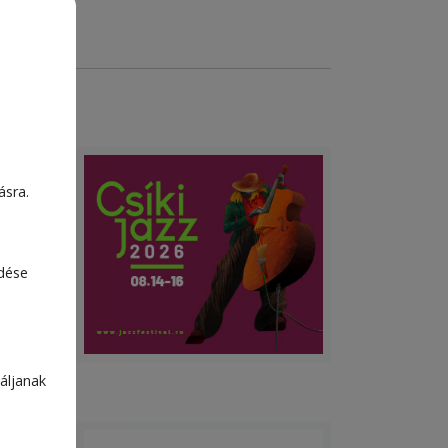
i
ásra.
edése
áljanak