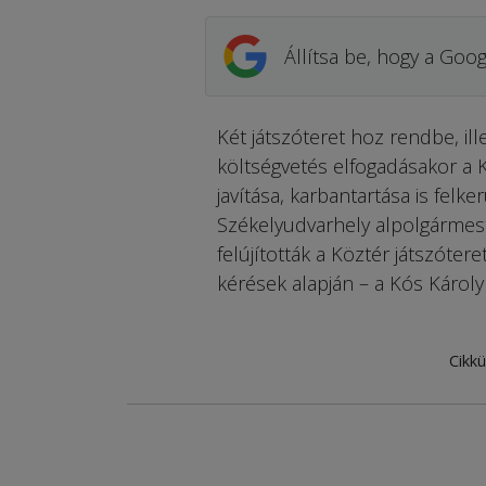
Állítsa be, hogy a Goog
Két játszóteret hoz rendbe, ill
költségvetés elfogadásakor a K
javítása, karbantartása is felke
Székelyudvarhely alpolgármes
felújították a Köztér játszóter
kérések alapján – a Kós Károly
Cikkü