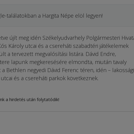
le-találatokban a Hargita Népe elöl legyen!
etve újít meg idén Székelyudvarhely Polgármesteri Hivata
ós Károly utcai és a csereháti szabadtéri játékelemek
rült a tervezett megvalósítási listára. Dávid Endre,
tere lapunk megkeresésére elmondta, miután tavaly
et a Bethlen negyedi Dávid Ferenc téren, idén – lakossági
 utcai és a csereháti parkok következnek.
nk a hirdetés után folytatódik!