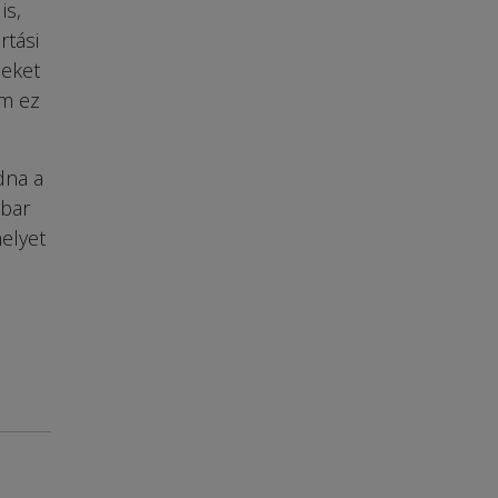
is,
rtási
meket
ám ez
dna a
abar
elyet