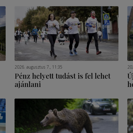
2026. augusztus 7., 11:35
20
Pénz helyett tudást is fel lehet
Ú
ajánlani
h