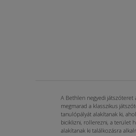
A Bethlen negyedi játszóteret
megmarad a klasszikus játszót
tanulópályát alakítanak ki, a
biciklizni, rollerezni, a terül
alakítanak ki találkozásra alka