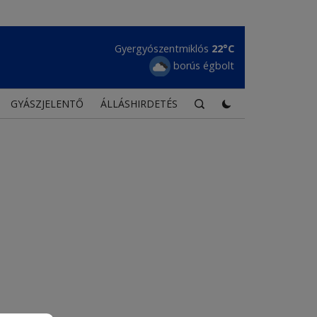
Maroshévíz
22°C
enyhe eső
GYÁSZJELENTŐ
ÁLLÁSHIRDETÉS