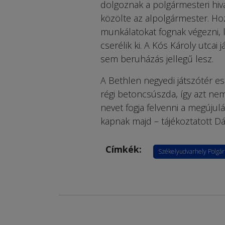
dolgoznak a polgármesteri hiv
közölte az alpolgármester. Hoz
munkálatokat fognak végezni, 
cserélik ki. A Kós Károly utca
sem beruházás jellegű lesz.
A Bethlen negyedi játszótér e
régi betoncsúszda, így azt nem 
nevet fogja felvenni a megújul
kapnak majd – tájékoztatott Dá
Címkék:
Székelyudvarhely Polgár