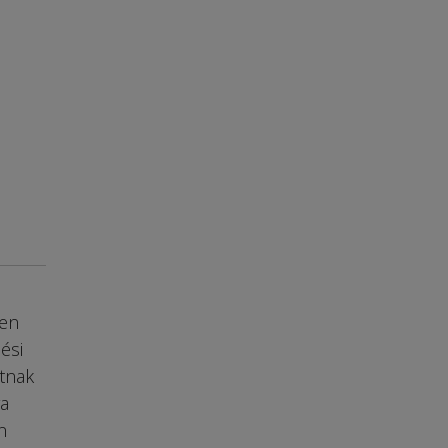
ben
ési
tnak
ra
n