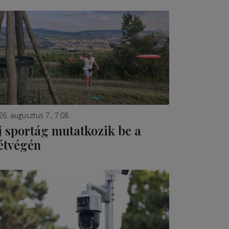
26. augusztus 7., 7:08
j sportág mutatkozik be a
étvégén