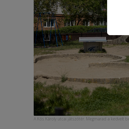
A Kós Károly utcai játszótér. Megmarad a kedvelt 