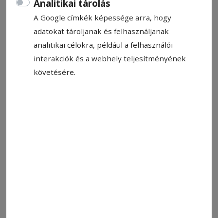
Analitikai tárolás
A Google címkék képessége arra, hogy
adatokat tároljanak és felhasználjanak
analitikai célokra, például a felhasználói
interakciók és a webhely teljesítményének
Képünk illusztrácó
Fotó: Veres Nándor
követésére.
Állítsa be, hogy a Google-
találatokban a Hargita Népe elöl
legyen!
Kigyulladt egy autóbontó Székelyudvarhelyen
péntek délután. A székelyudvarhelyi tűzoltóság
vonult ki a helyszínre. A vállalat egyik épülete
lángol, a tűzoltók a lángok megfékezésén
dolgoznak – tájékoztat közleményében a