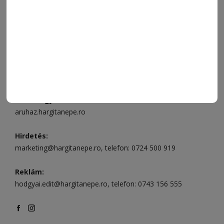
Ügyfélszolgálat (apróhirdetések, előfizetések)
Csíkszereda üzlet:
Csíki Mozi épülete
, telefon:
0728 001
496
Csíkszereda szerkesztőség:
Márton Áron utca 21. szám
Székelyudvarhely:
Vár utca 5 szám
, telefon:
0738 823 219
e-mail:
aruhaz@hargitanepe.ro
Online ügyintézés és webáruház:
aruhaz.hargitanepe.ro
Hirdetés:
marketing@hargitanepe.ro
, telefon:
0724 500 919
Reklám:
hodgyai.edit@hargitanepe.ro
, telefon:
0743 156 555