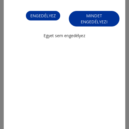
ENGEDÉLYEZ
MINDET
ENGEDÉLYEZI
Egyet sem engedélyez
2026. augusztus 4., 17:10
2000 bevetés fél év alatt