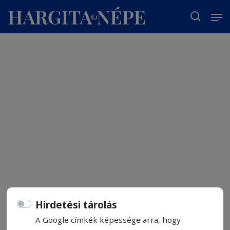
T
Hirdetési tárolás
A Google címkék képessége arra, hogy