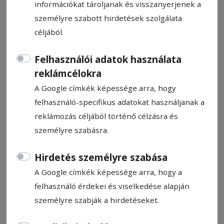
információkat tároljanak és visszanyerjenek a
személyre szabott hirdetések szolgálata
céljából.
Felhasználói adatok használata
Autóbontóban csaptak fel a
reklámcélokra
lángok Székelyudvarhelyen
A Google címkék képessége arra, hogy
felhasználó-specifikus adatokat használjanak a
Hírszerkesztő: Molnár Raymond
reklámozás céljából történő célzásra és
2024. április 26., 16:46
személyre szabásra.
Hirdetés személyre szabása
A Google címkék képessége arra, hogy a
felhasználó érdekei és viselkedése alapján
személyre szabják a hirdetéseket.