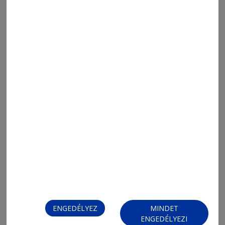
2026. augusztus 7., 11:35
Pénz helyett tudást is fel lehet ajánlani
2026. augusztus 7., 7:08
Új sportág mutatkozik be a hétvégén
ENGEDÉLYEZ
MINDET
ENGEDÉLYEZI