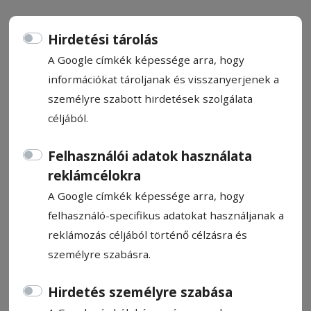
Hirdetési tárolás
A Google címkék képessége arra, hogy
információkat tároljanak és visszanyerjenek a
Átadták a 2026-os Príma
személyre szabott hirdetések szolgálata
Polgár díjakat
céljából.
A székelyudvarhelyi Arkum Alapítvány idén
Felhasználói adatok használata
is átadta a legprímább polgároknak járó
reklámcélokra
kitüntetéseket, a díjátadót kedd este
A Google címkék képessége arra, hogy
tartották a városháza Szent István
felhasználó-specifikus adatokat használjanak a
termében.
reklámozás céljából történő célzásra és
személyre szabásra.
Simó Bernadette
2026. április 21., 21:31
Hirdetés személyre szabása