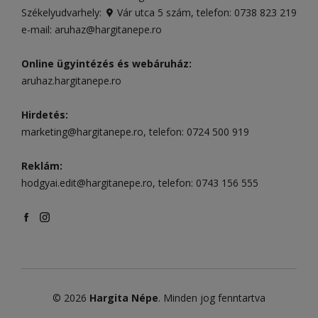
Székelyudvarhely:
Vár utca 5 szám
, telefon:
0738 823 219
e-mail:
aruhaz@hargitanepe.ro
Online ügyintézés és webáruház:
aruhaz.hargitanepe.ro
Hirdetés:
marketing@hargitanepe.ro
, telefon:
0724 500 919
Reklám:
hodgyai.edit@hargitanepe.ro
, telefon:
0743 156 555
© 2026
Hargita Népe
. Minden jog fenntartva