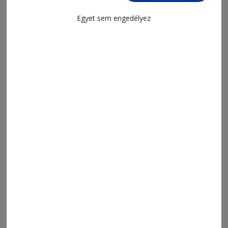
Egyet sem engedélyez
2026. augusztus 5., 10:45
Megcélozzák a dobogót