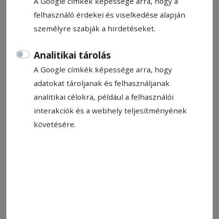
A Google címkék képessége arra, hogy a
felhasználó érdekei és viselkedése alapján
személyre szabják a hirdetéseket.
Analitikai tárolás
A Google címkék képessége arra, hogy
adatokat tároljanak és felhasználjanak
analitikai célokra, például a felhasználói
interakciók és a webhely teljesítményének
követésére.
Fotó: Hodgyai István
Állítsa be, hogy a Google-
találatokban a Hargita Népe elöl
legyen!