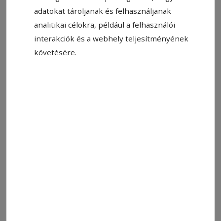
adatokat tároljanak és felhasználjanak
analitikai célokra, például a felhasználói
interakciók és a webhely teljesítményének
követésére.
Állítsa be, hogy a Google-
találatokban a Hargita Népe elöl
legyen!
Címkék:
humor
Para Pista