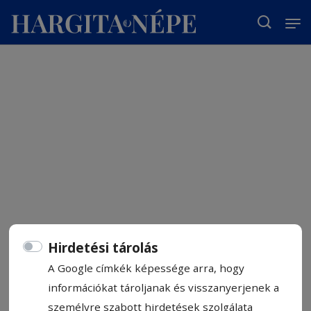
T
Hirdetési tárolás
A Google címkék képessége arra, hogy
információkat tároljanak és visszanyerjenek a
személyre szabott hirdetések szolgálata