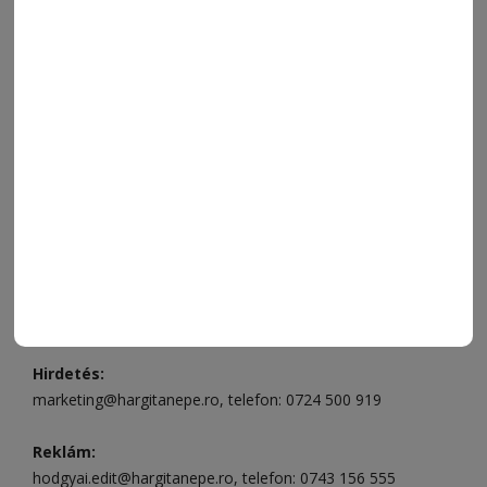
FÓRUM
JÁTÉKSZABÁLYZAT
ELÉRHETŐSÉGEK
Ügyfélszolgálat (apróhirdetések, előfizetések)
Csíkszereda üzlet:
Csíki Mozi épülete
, telefon:
0728 001
496
Csíkszereda szerkesztőség:
Márton Áron utca 21. szám
Székelyudvarhely:
Vár utca 5 szám
, telefon:
0738 823 219
e-mail:
aruhaz@hargitanepe.ro
Online ügyintézés és webáruház:
aruhaz.hargitanepe.ro
Hirdetés:
marketing@hargitanepe.ro
, telefon:
0724 500 919
Reklám:
hodgyai.edit@hargitanepe.ro
, telefon:
0743 156 555