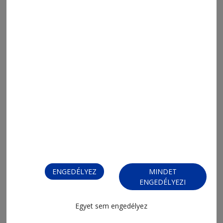
2026. április 5., 8:18
Pásztorlevél
ENGEDÉLYEZ
MINDET
ENGEDÉLYEZI
2025. december 25., 17:20
Egyet sem engedélyez
A másik út