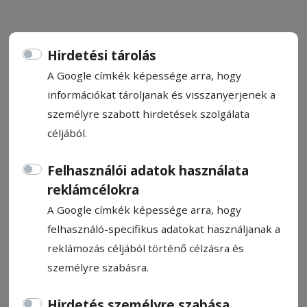
Hirdetési tárolás
A Google címkék képessége arra, hogy
Húsvéti pásztorlevél
információkat tároljanak és visszanyerjenek a
személyre szabott hirdetések szolgálata
Kató Béla, az Erdélyi Református
céljából.
Egyházkerület püspöke
2024. március 28., 13:12
Felhasználói adatok használata
reklámcélokra
A Google címkék képessége arra, hogy
felhasználó-specifikus adatokat használjanak a
reklámozás céljából történő célzásra és
személyre szabásra.
Hirdetés személyre szabása