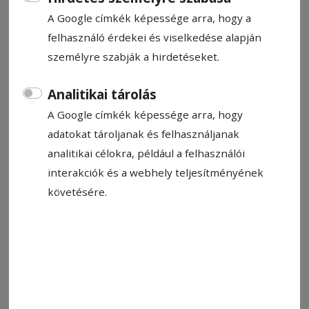
A Google címkék képessége arra, hogy a
felhasználó érdekei és viselkedése alapján
személyre szabják a hirdetéseket.
Állítsa be, hogy a Google-
találatokban a Hargita Népe elöl
Analitikai tárolás
legyen!
A Google címkék képessége arra, hogy
adatokat tároljanak és felhasználjanak
analitikai célokra, például a felhasználói
Szombat elmúltával, a hét első napjának hajnalán,
interakciók és a webhely teljesítményének
elment a magdalai Mária és a másik Mária, hogy
követésére.
megnézzék a sírt. 2És íme, nagy földrengés volt,
az Úr angyala leszállt a mennyből, odament,
elhengerítette a követ, és leült rá. 3Tekintete olyan
volt, mint a villámlás, és ruhája fehér, mint a hó.
4Az őrök a tőle való félelem miatt megrettentek,
és szinte holtra váltak. 5Az asszonyokat pedig így