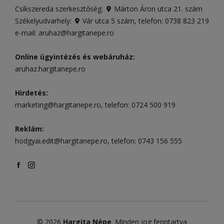
Csíkszereda szerkesztőség:
Márton Áron utca 21. szám
Székelyudvarhely:
Vár utca 5 szám
, telefon:
0738 823 219
e-mail:
aruhaz@hargitanepe.ro
Online ügyintézés és webáruház:
aruhaz.hargitanepe.ro
Hirdetés:
marketing@hargitanepe.ro
, telefon:
0724 500 919
Reklám:
hodgyai.edit@hargitanepe.ro
, telefon:
0743 156 555
© 2026
Hargita Népe
. Minden jog fenntartva