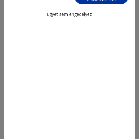
Jövő kedden választanak új
köztársasági elnököt
Egyet sem engedélyez
2026. augusztus 7., 19:20
Falak, amelyeken élővé válik a
történelem