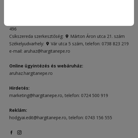
ELÉRHETŐSÉGEK
Ügyfélszolgálat (apróhirdetések, előfizetések)
Csíkszereda üzlet:
Csíki Mozi épülete
, telefon:
0728 001
496
Csíkszereda szerkesztőség:
Márton Áron utca 21. szám
Székelyudvarhely:
Vár utca 5 szám
, telefon:
0738 823 219
e-mail:
aruhaz@hargitanepe.ro
Online ügyintézés és webáruház:
aruhaz.hargitanepe.ro
Hirdetés:
marketing@hargitanepe.ro
, telefon:
0724 500 919
Reklám:
hodgyai.edit@hargitanepe.ro
, telefon:
0743 156 555