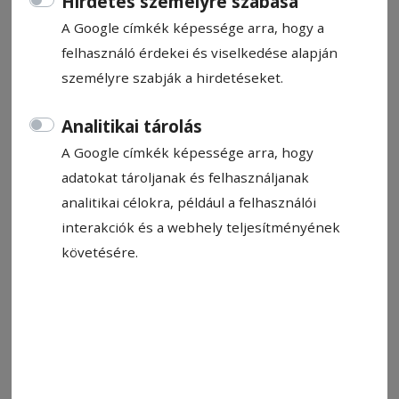
Állítsa be, hogy a Google-
Hirdetés személyre szabása
találatokban a Hargita Népe elöl
A Google címkék képessége arra, hogy a
legyen!
felhasználó érdekei és viselkedése alapján
személyre szabják a hirdetéseket.
Analitikai tárolás
Fazakas Erik Zsolt 2018 után idén is négy
A Google címkék képessége arra, hogy
bajnoki címet szerzett két pontvadászatban
adatokat tároljanak és felhasználjanak
Véget ért az országos
analitikai célokra, például a felhasználói
másodosztályú autós hegyi
interakciók és a webhely teljesítményének
bajnokság és a Time Attack
követésére.
pontvadászata is. A csíkszeredai
autósok újra remekül szerepeltek, a
hegyibajnokságban a Richy Racing
Team (RRT) pilótái kibérelték a
dobogót, míg a Time Attack-ban