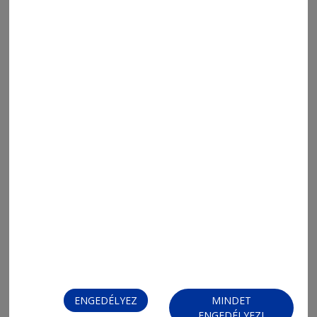
2026. augusztus 7., 20:38
Sakksuli (737.)
ENGEDÉLYEZ
MINDET
2026. augusztus 7., 20:05
ENGEDÉLYEZI