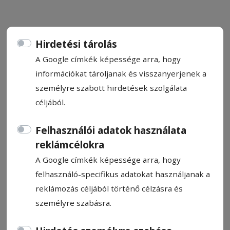
Hirdetési tárolás
A Google címkék képessége arra, hogy
Újabb csíki autósportsikerek:
információkat tároljanak és visszanyerjenek a
Bajnoki címeket nyertek a
személyre szabott hirdetések szolgálata
Richy Racing Team pilótái
céljából.
Felhasználói adatok használata
HN-információ
reklámcélokra
2019. október 31., 21:35
A Google címkék képessége arra, hogy
felhasználó-specifikus adatokat használjanak a
reklámozás céljából történő célzásra és
személyre szabásra.