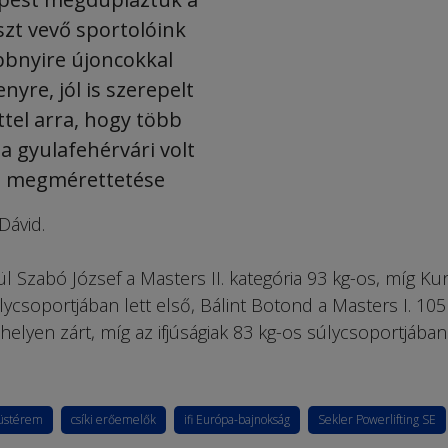
zt vevő sportolóink
bbnyire újoncokkal
nyre, jól is szerepelt
ttel arra, hogy több
 gyulafehérvári volt
os megmérettetése
Dávid.
zül Szabó József a Masters II. kategória 93 kg-os, míg Ku
úlycsoportjában lett első, Bálint Botond a Masters I. 105
helyen zárt, míg az ifjúságiak 83 kg-os súlycsoportjában
üstérem
csíki erőemelők
ifi Európa-bajnokság
Sekler Power­lif­ting SE