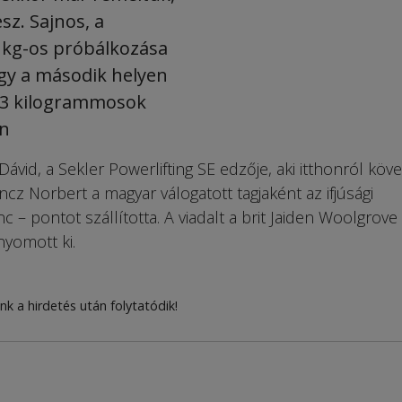
sz. Sajnos, a
 kg-os próbálkozása
 így a második helyen
 93 kilogrammosok
an
ávid, a Sekler Powerlifting SE edzője, aki itthonról köve
ncz Norbert a magyar válogatott tagjaként az ifjúsági
c – pontot szállította. A viadalt a brit Jaiden Woolgrove
nyomott ki.
nk a hirdetés után folytatódik!