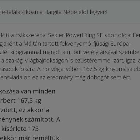
le-találatokban a Hargita Népe elöl legyen!
 a csík­sze­redai Sekler Power­lif­ting SE sportolója: F
agjaként a Máltán tartott fekvenyomó ifjúsági Európa-
fél kilogrammal maradt alul brit vetélytársával szembe
 a szakági világbajnokságon is ezüstéremmel zárt, igaz, 
második fokára. A norvégiai vébén 167,5 kg kinyomása el
inensviadalon ez az eredmény még dobogót sem ért.
kozása van minden
rbert 167,5 kg
zdett, ez akkor a
énynek számított. A
kísérlete 175
 ekkor már reméltük,