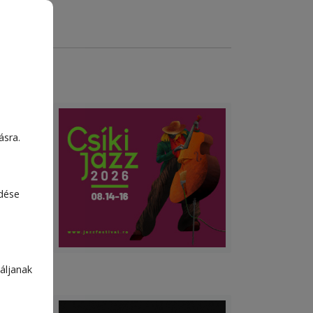
 zárt
ásra.
ri
edése
áljanak