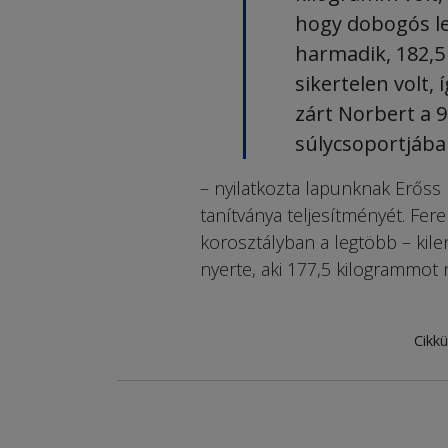
hogy dobogós le
harmadik, 182,5
sikertelen volt,
zárt Norbert a
súlycsoportjáb
– nyilatkozta lapunknak Erőss D
tanítványa teljesítményét. Fere
korosztályban a legtöbb – kilen
nyerte, aki 177,5 kilogrammot 
Cikkü