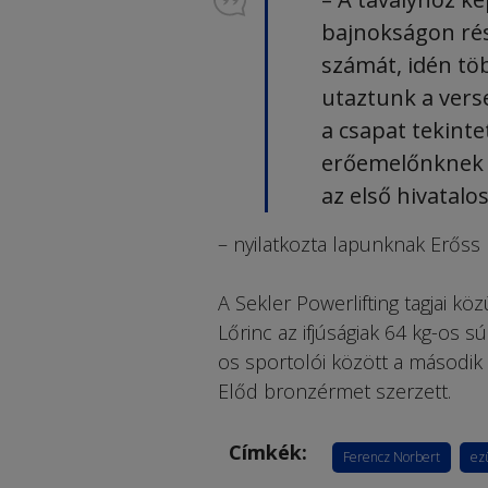
bajnokságon rés
számát, idén tö
utaztunk a verse
a csapat tekinte
erőemelőnknek a
az első hivatal
– nyilatkozta lapunknak Erőss 
A Sekler Powerlifting tagjai kö
Lőrinc az ifjúságiak 64 kg-os s
os sportolói között a második 
Előd bronzérmet szerzett.
Címkék:
Ferencz Norbert
ez