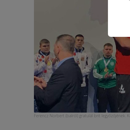
Ferencz Norbert (balról) gratulál brit legyőzőjének. 