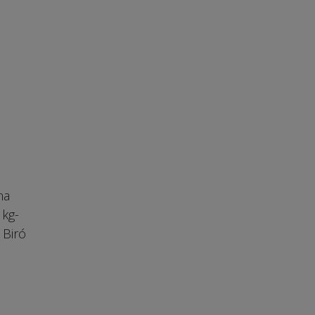
na
 kg-
 Biró