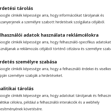
rdetési tárolás
Google címkék képessége arra, hogy információkat tároljanak és
szanyerjenek a személyre szabott hirdetések szolgálata céljából.
erencz Norbert
lhasználói adatok használata reklámcélokra
Google címkék képessége arra, hogy felhasználó-specifikus adatokat
­érem után az Európa-baj­nok­ságon is másodikként
sználjanak a reklámozás céljából történő célzásra és személyre szab
artott ifjúsági fek­ve­nyo­mó kontinensviada­lon a
lifting SE sportolója a ma­gyar csapatnak a legtöbb
rdetés személyre szabása
jnokság is véget ért a hét elején, a gyulafehérvá­
Google címkék képessége arra, hogy a felhasználó érdekei és viselk
m­mel zárták.
apján személyre szabják a hirdetéseket.
alitikai tárolás
08
Google címkék képessége arra, hogy adatokat tároljanak és felhaszn
litikai célokra, például a felhasználói interakciók és a webhely
ljesítményének követésére.