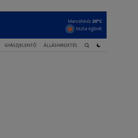
Maroshévíz
20°C
tiszta égbolt
GYÁSZJELENTŐ
ÁLLÁSHIRDETÉS