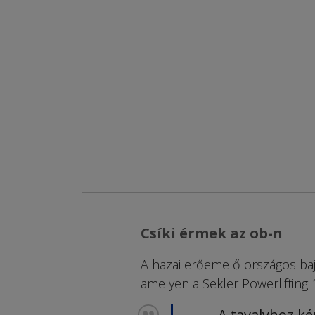
Csíki érmek az ob-n
A hazai erőemelő országos baj
amelyen a Sekler Powerlifting 
– A tavalyhoz k