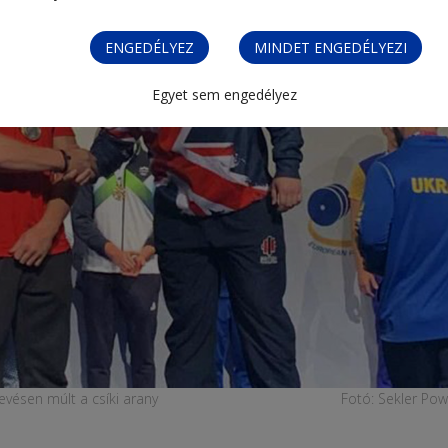
ENGEDÉLYEZ
MINDET ENGEDÉLYEZI
Egyet sem engedélyez
Kevésen múlt a csíki arany
Fotó: Sekler Powe