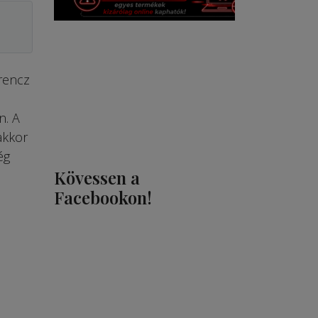
erencz
n. A
akkor
ég
Kövessen a
Facebookon!