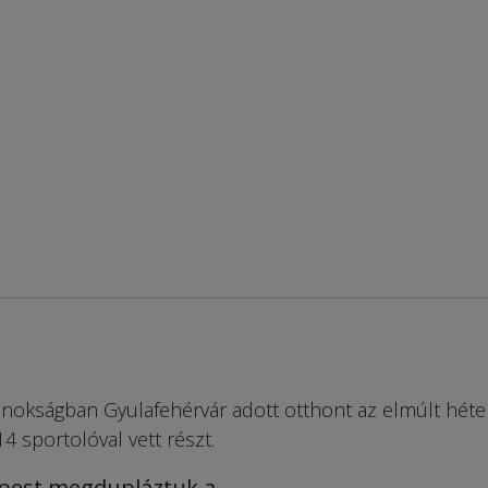
nokságban Gyulafehérvár adott otthont az elmúlt héte
14 sportolóval vett részt.
épest megdupláztuk a