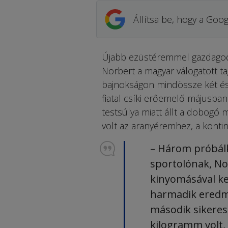
Állítsa be, hogy a Goog
Újabb ezüstéremmel gaz­dagodott
Nor­bert a magyar válogatott t
bajnokságon mindössze két és 
fiatal csíki erőemelő májusban
testsúlya miatt állt a dobogó 
volt az aranyéremhez, a kont
– Három próbál
sportolónak, No
kinyomásával ke
harmadik eredm
második sikeres 
kilogramm volt,