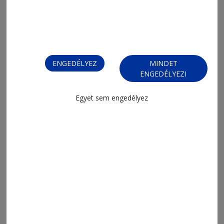
Mit nézzünk a tévében?
ENGEDÉLYEZ
MINDET
ENGEDÉLYEZI
Egyet sem engedélyez
2026. június 26., 9:20
Mit nézzünk a tévében?