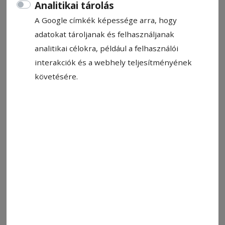
Analitikai tárolás
Fotó: Veres Nándor/Illusztráció
A Google címkék képessége arra, hogy
adatokat tároljanak és felhasználjanak
analitikai célokra, például a felhasználói
Állítsa be, hogy a Google-
interakciók és a webhely teljesítményének
találatokban a Hargita Népe elöl
követésére.
legyen!
12.30:
Tenisz: Bukarest, ATP (Digi Sport 2).
18.00:
Röplabda: CEV Kupa, döntő: Balázsfalva –
Gorgonzola Novara (TVR Sport).
19.00:
Tenisz: Houston ATP (Digi Sport 2).
19.30: