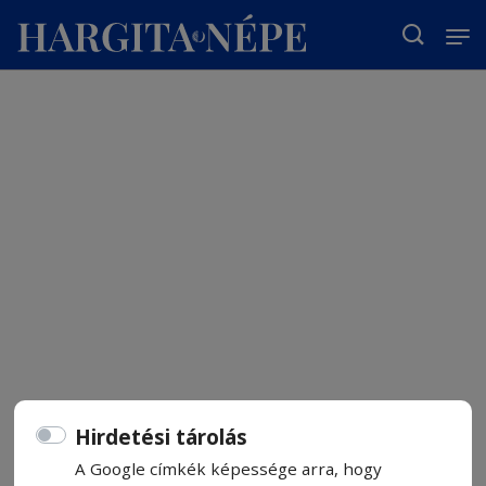
T
Hirdetési tárolás
A Google címkék képessége arra, hogy