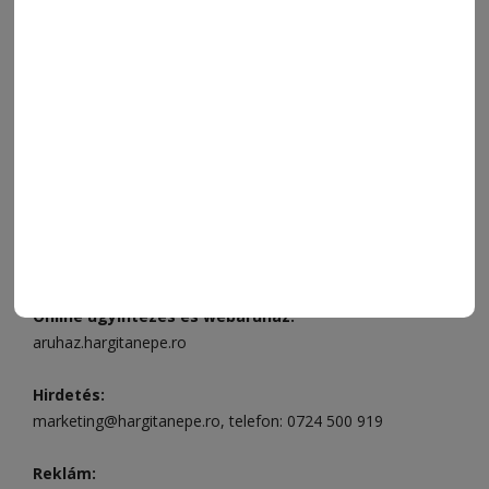
FÓRUM
JÁTÉKSZABÁLYZAT
ELÉRHETŐSÉGEK
Ügyfélszolgálat (apróhirdetések, előfizetések)
Csíkszereda üzlet:
Csíki Mozi épülete
, telefon:
0728 001
496
Csíkszereda szerkesztőség:
Márton Áron utca 21. szám
Székelyudvarhely:
Vár utca 5 szám
, telefon:
0738 823 219
e-mail:
aruhaz@hargitanepe.ro
Online ügyintézés és webáruház:
aruhaz.hargitanepe.ro
Hirdetés:
marketing@hargitanepe.ro
, telefon:
0724 500 919
Reklám: