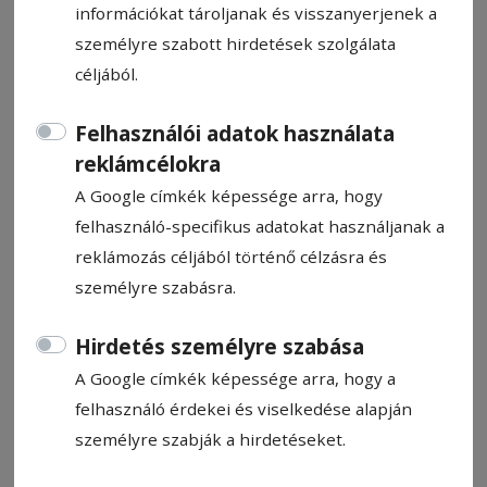
információkat tároljanak és visszanyerjenek a
személyre szabott hirdetések szolgálata
céljából.
Felhasználói adatok használata
Mit nézzünk a tévében?
reklámcélokra
A Google címkék képessége arra, hogy
Darvas Attila
felhasználó-specifikus adatokat használjanak a
2025. április 1., 10:23
reklámozás céljából történő célzásra és
személyre szabásra.
Hirdetés személyre szabása
A Google címkék képessége arra, hogy a
felhasználó érdekei és viselkedése alapján
személyre szabják a hirdetéseket.