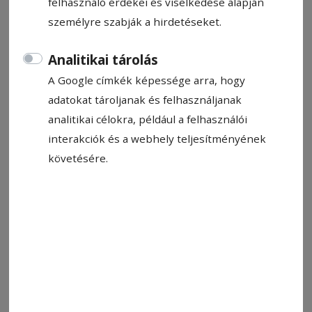
felhasználó érdekei és viselkedése alapján
személyre szabják a hirdetéseket.
Analitikai tárolás
A Google címkék képessége arra, hogy
adatokat tároljanak és felhasználjanak
analitikai célokra, például a felhasználói
interakciók és a webhely teljesítményének
követésére.
Fotó: Mocsel Szabrina archívuma
Állítsa be, hogy a Google-
találatokban a Hargita Népe elöl
legyen!