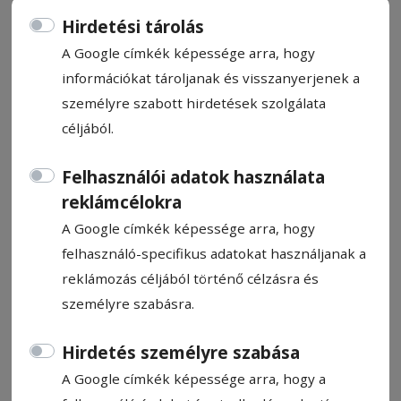
Hirdetési tárolás
A Google címkék képessége arra, hogy
információkat tároljanak és visszanyerjenek a
személyre szabott hirdetések szolgálata
Hídépítés a szavak erejével
céljából.
A digitális térben kialakuló „véle­mény­
Felhasználói adatok használata
buborékok” veszélyeiről, a társadalmi pár­
reklámcélokra
beszéd, az empátia vagy az önismeret fon­
A Google címkék képessége arra, hogy
tosságáról is szónokoltak a diákok a 26.
felhasználó-specifikus adatokat használjanak a
Kossuth-szónokversenyen, melyen egye­
reklámozás céljából történő célzásra és
temünket három hallgató képviselte.
személyre szabásra.
Mocsel Szabrina
Hirdetés személyre szabása
2025. december 10., 13:31
A Google címkék képessége arra, hogy a