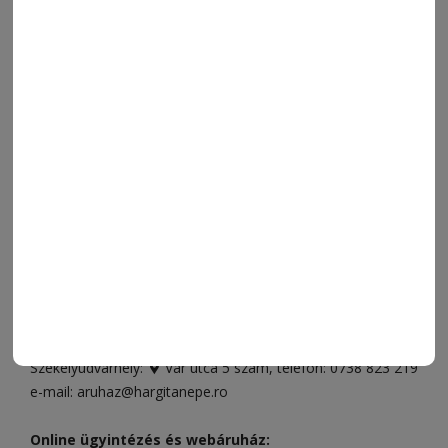
NAPI PARA
ORSZÁG-VILÁG
ÁRUHÁZ
SPORT
ESEMÉNYNAPTÁR
SZÍNES
IMPRESSZUM
VIDEÓ
MÉDIAAJÁNLAT
FÓRUM
JÁTÉKSZABÁLYZAT
ELÉRHETŐSÉGEK
Ügyfélszolgálat (apróhirdetések, előfizetések)
Csíkszereda üzlet:
Csíki Mozi épülete
, telefon:
0728 001
496
Csíkszereda szerkesztőség:
Márton Áron utca 21. szám
Székelyudvarhely:
Vár utca 5 szám
, telefon:
0738 823 219
e-mail:
aruhaz@hargitanepe.ro
Online ügyintézés és webáruház: