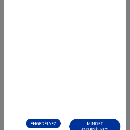
2026. július 27., 11:45
Székelyek Dunaújvárosban
ENGEDÉLYEZ
MINDET
ENGEDÉLYEZI