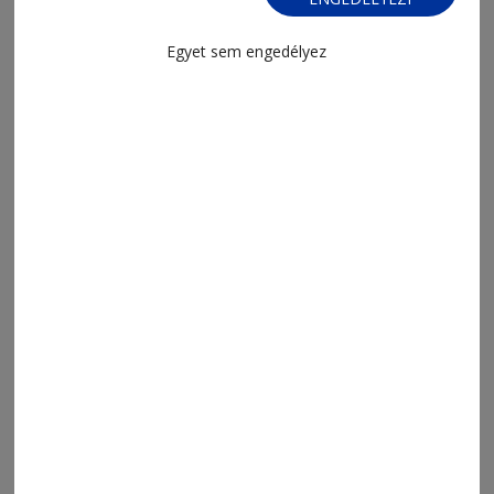
Egyet sem engedélyez
2026. július 22., 21:03
Buborékon innen és túl
2026. július 17., 20:03
„Az olvasás korántsem magányos
tevékenység”