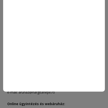
ORSZÁG-VILÁG
ÁRUHÁZ
SPORT
ESEMÉNYNAPTÁR
SZÍNES
IMPRESSZUM
VIDEÓ
MÉDIAAJÁNLAT
FÓRUM
JÁTÉKSZABÁLYZAT
ELÉRHETŐSÉGEK
Ügyfélszolgálat (apróhirdetések, előfizetések)
Csíkszereda üzlet:
Csíki Mozi épülete
, telefon:
0728 001
496
Csíkszereda szerkesztőség:
Márton Áron utca 21. szám
Székelyudvarhely:
Vár utca 5 szám
, telefon:
0738 823 219
e-mail:
aruhaz@hargitanepe.ro
Online ügyintézés és webáruház: