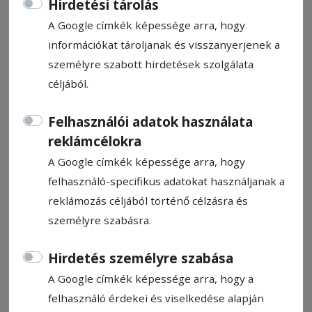
Hirdetési tárolás
A Google címkék képessége arra, hogy
információkat tároljanak és visszanyerjenek a
személyre szabott hirdetések szolgálata
céljából.
Fordítói verseny
középiskolásoknak
Felhasználói adatok használata
reklámcélokra
A Sapientia – EMTE Csíkszeredai Karának
A Google címkék képessége arra, hogy
Hu­mántudományok Tanszéke december 6-
felhasználó-specifikus adatokat használjanak a
án 17. alkalommal szervezte meg a
reklámozás céljából történő célzásra és
középiskolásoknak szánt „Gúzsba kötve
személyre szabásra.
táncolni” fordítói versenyt. A résztvevők
négy kategóriában, három fordulóban
Hirdetés személyre szabása
mérték össze tudásukat: magyar–angol,
A Google címkék képessége arra, hogy a
magyar–román, illetve angol–magyar,
felhasználó érdekei és viselkedése alapján
román–magyar tesztsorok mentén.