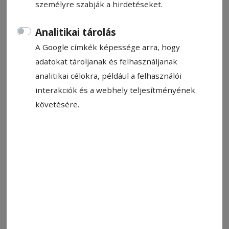
személyre szabják a hirdetéseket.
Nádudvary Gilvád
Analitikai tárolás
2025. december 10., 13:37
A Google címkék képessége arra, hogy
adatokat tároljanak és felhasználjanak
analitikai célokra, például a felhasználói
interakciók és a webhely teljesítményének
követésére.
Fotó: Sipos Szabolcs
Állítsa be, hogy a Google-
találatokban a Hargita Népe elöl
legyen!
Aszombati versenynap a regisztrációval kez­dő­