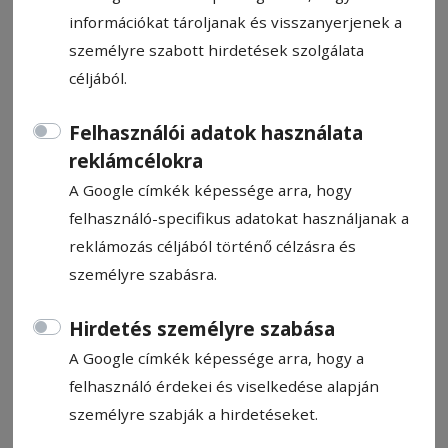
információkat tároljanak és visszanyerjenek a
személyre szabott hirdetések szolgálata
céljából.
Megbénították a forgalmat a
Felhasználói adatok használata
szállítók
reklámcélokra
A Google címkék képessége arra, hogy
felhasználó-specifikus adatokat használjanak a
HN-információ
reklámozás céljából történő célzásra és
2015. december 18., 22:00
személyre szabásra.
Hirdetés személyre szabása
Állítsa be, hogy a Google-
A Google címkék képessége arra, hogy a
találatokban a Hargita Népe elöl
felhasználó érdekei és viselkedése alapján
legyen!
személyre szabják a hirdetéseket.