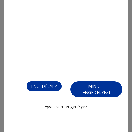
2026. augusztus 6., 19:04
Nagy Imrére gondolok 1.
ENGEDÉLYEZ
MINDET
ENGEDÉLYEZI
Egyet sem engedélyez