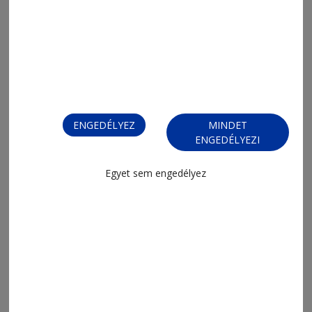
Tartósított bolondságok 66.
ENGEDÉLYEZ
MINDET
ENGEDÉLYEZI
Egyet sem engedélyez
2026. augusztus 6., 9:23
Pillangóhatás