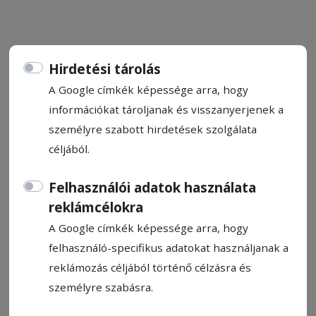
Hirdetési tárolás
Tartósított bolondságok 57.
A Google címkék képessége arra, hogy
információkat tároljanak és visszanyerjenek a
személyre szabott hirdetések szolgálata
Kozma Mária
céljából.
2026. június 4., 14:20
Felhasználói adatok használata
reklámcélokra
A Google címkék képessége arra, hogy
felhasználó-specifikus adatokat használjanak a
reklámozás céljából történő célzásra és
személyre szabásra.