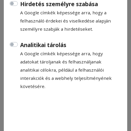
Hirdetés személyre szabása
A Google címkék képessége arra, hogy a
felhasználó érdekei és viselkedése alapján
Állítsa be, hogy a Google-
személyre szabják a hirdetéseket.
találatokban a Hargita Népe elöl
legyen!
Analitikai tárolás
A Google címkék képessége arra, hogy
adatokat tároljanak és felhasználjanak
Nemrég egy anyaországi vendégem azon
analitikai célokra, például a felhasználói
szörnyülködött, hogy hiába volt 1989
interakciók és a webhely teljesítményének
karácsonyán rendszerváltozás nálunk, az
követésére.
erdélyi magyarok még 1990-ben is csak úgy
jutottak magyar olvasnivalóhoz, hogy a román
határon át becsempészték a könyveket. –
Honnan veszed ezt? – kérdeztem elhűlve. –
Valakitől hallottam, de keveseket érdekel a
könyv – pásztázta tekintetével a