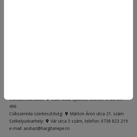
FRISS
NAPI PARA
ORSZÁG-VILÁG
ÁRUHÁZ
SPORT
ESEMÉNYNAPTÁR
SZÍNES
IMPRESSZUM
VIDEÓ
MÉDIAAJÁNLAT
FÓRUM
JÁTÉKSZABÁLYZAT
ELÉRHETŐSÉGEK
Ügyfélszolgálat (apróhirdetések, előfizetések)
Csíkszereda üzlet:
Csíki Mozi épülete
, telefon:
0728 001
496
Csíkszereda szerkesztőség:
Márton Áron utca 21. szám
Székelyudvarhely:
Vár utca 5 szám
, telefon:
0738 823 219
e-mail:
aruhaz@hargitanepe.ro