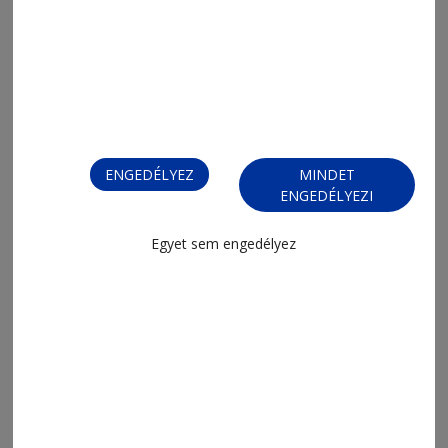
ENGEDÉLYEZ
MINDET
ENGEDÉLYEZI
2026. augusztus 7., 12:52
Egy alkotói út állomásai
Egyet sem engedélyez