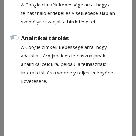
A Google címkék képessége arra, hogy a
felhasználó érdekei és viselkedése alapján
személyre szabják a hirdetéseket.
Analitikai tárolás
A Google címkék képessége arra, hogy
adatokat tároljanak és felhasználjanak
analitikai célokra, például a felhasználói
interakciók és a webhely teljesítményének
Munkába áll a romániai hokiválogatott, majd Kínába utaznak
követésére.
Fotó: FRHG
Állítsa be, hogy a Google-
találatokban a Hargita Népe elöl
legyen!