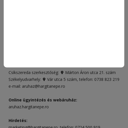
SZÍNES
IMPRESSZUM
VIDEÓ
MÉDIAAJÁNLAT
FÓRUM
JÁTÉKSZABÁLYZAT
ELÉRHETŐSÉGEK
Ügyfélszolgálat (apróhirdetések, előfizetések)
Csíkszereda üzlet:
Csíki Mozi épülete
, telefon:
0728 001
496
Csíkszereda szerkesztőség:
Márton Áron utca 21. szám
Székelyudvarhely:
Vár utca 5 szám
, telefon:
0738 823 219
e-mail:
aruhaz@hargitanepe.ro
Online ügyintézés és webáruház:
aruhaz.hargitanepe.ro
Hirdetés:
marketing@hargitanepe.ro
, telefon:
0724 500 919