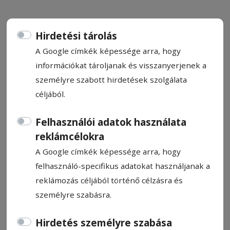
Hirdetési tárolás
A Google címkék képessége arra, hogy
Ők utaznak a kínai vébére
információkat tároljanak és visszanyerjenek a
személyre szabott hirdetések szolgálata
Kihirdette a romániai jégkorong-válogatott
céljából.
keretét Markus Juurikkala szövetségi
Felhasználói adatok használata
kapitány a Kínában sorra kerülő Divízió I/B
reklámcélokra
csoportos világbajnokságra. A válogatott
Csíkszeredában kezdi a felkészülést.
A Google címkék képessége arra, hogy
felhasználó-specifikus adatokat használjanak a
reklámozás céljából történő célzásra és
Darvas Attila
2026. április 21., 7:10
személyre szabásra.
Hirdetés személyre szabása