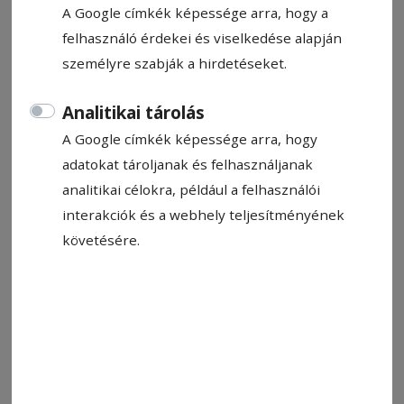
A Google címkék képessége arra, hogy a
hitelfelvételre is szükség lehet.
felhasználó érdekei és viselkedése alapján
személyre szabják a hirdetéseket.
Tankó Éva-Eliza
2026. május 22., 8:15
Analitikai tárolás
A Google címkék képessége arra, hogy
adatokat tároljanak és felhasználjanak
analitikai célokra, például a felhasználói
interakciók és a webhely teljesítményének
követésére.
A szentegyházi városháza, előtte egy járókelő. Nem töltik zsebre
dugott kézzel az esztendőt
Fotó: Hodgyai István