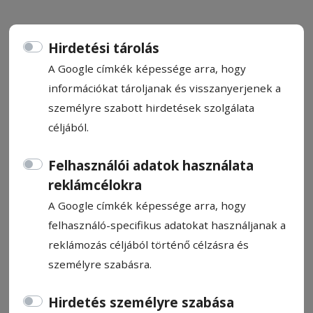
Hirdetési tárolás
A Google címkék képessége arra, hogy
Kihívásokban gazdag
információkat tároljanak és visszanyerjenek a
személyre szabott hirdetések szolgálata
Szentegyháza költségvetése
céljából.
Közel 42 millió lejes büdzsével kalkulál idén
Felhasználói adatok használata
Szentegyháza önkormányzata: miközben a
reklámcélokra
város a működtetésnél jóval többet fordít
A Google címkék képessége arra, hogy
fejlesztésekre, a beruházások döntő
felhasználó-specifikus adatokat használjanak a
többsége külső forrásokból valósul meg.
reklámozás céljából történő célzásra és
Ugyanakkor Lőrincz Csaba polgármester
személyre szabásra.
szerint egyre nehezebb előteremteni az
önrészeket és kezelni a késve érkező állami
Hirdetés személyre szabása
finanszírozásokat – emiatt idén már