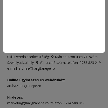
VIDEÓ
MÉDIAAJÁNLAT
FÓRUM
JÁTÉKSZABÁLYZAT
ELÉRHETŐSÉGEK
Ügyfélszolgálat (apróhirdetések, előfizetések)
Csíkszereda üzlet:
Csíki Mozi épülete
, telefon:
0728 001
496
Csíkszereda szerkesztőség:
Márton Áron utca 21. szám
Székelyudvarhely:
Vár utca 5 szám
, telefon:
0738 823 219
e-mail:
aruhaz@hargitanepe.ro
Online ügyintézés és webáruház:
aruhaz.hargitanepe.ro
Hirdetés:
marketing@hargitanepe.ro
, telefon:
0724 500 919